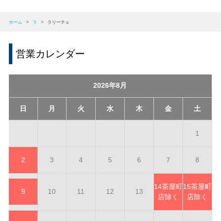
ホーム
>
ラ
>
ラリーチェ
営業カレンダー
2026年8月
日
月
火
水
木
金
土
1
2
3
4
5
6
7
8
14
茶屋町
15
茶屋町
9
10
11
12
13
店除く
店除く