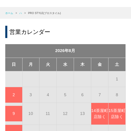
ホーム
>
ハ
>
PRO STYLE(プロスタイル)
営業カレンダー
2026年8月
日
月
火
水
木
金
土
1
2
3
4
5
6
7
8
14
茶屋町
15
茶屋町
9
10
11
12
13
店除く
店除く