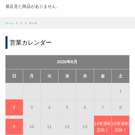
最近見た商品がありません。
ホーム
>
ラ
>
ランス
営業カレンダー
2026年8月
日
月
火
水
木
金
土
1
2
3
4
5
6
7
8
14
茶屋町
15
茶屋町
9
10
11
12
13
店除く
店除く