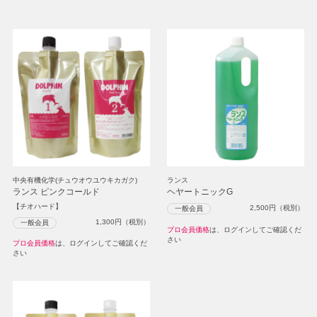
中央有機化学(チュウオウユウキカガク)
ランス
ランス ピンクコールド
ヘヤートニックG
【チオハード】
2,500
円（税別）
一般会員
1,300
円（税別）
一般会員
プロ会員価格
は、ログインしてご確認くだ
さい
プロ会員価格
は、ログインしてご確認くだ
さい