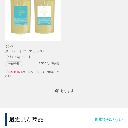
ランス
ストレートパーマランスF
【1剤・2剤セット】
2,550
円（税別）
一般会員
プロ会員価格
は、ログインしてご確認くだ
さい
3
件あります
最近見た商品
履歴を残さない