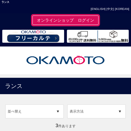
ランス
[ENGLISH]
[中文]
[KOREAN]
オンラインショップ ログイン
ランス
並べ替え
表示方法
3
件あります