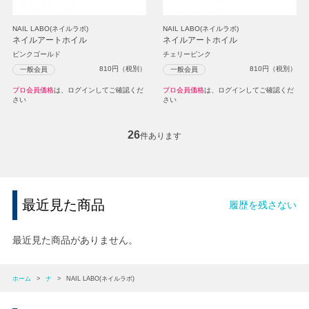
NAIL LABO(ネイルラボ)
NAIL LABO(ネイルラボ)
ネイルアートホイル
ネイルアートホイル
ピンクゴールド
チェリーピンク
810
円（税別）
810
円（税別）
一般会員
一般会員
プロ会員価格
は、ログインしてご確認くだ
プロ会員価格
は、ログインしてご確認くだ
さい
さい
26
件あります
最近見た商品
履歴を残さない
最近見た商品がありません。
ホーム
>
ナ
>
NAIL LABO(ネイルラボ)