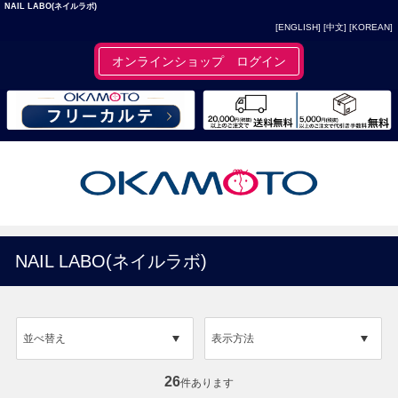
NAIL LABO(ネイルラボ)
[ENGLISH]
[中文]
[KOREAN]
オンラインショップ ログイン
NAIL LABO(ネイルラボ)
並べ替え
表示方法
26
件あります