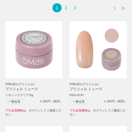
1
2
3
PREGEL(プリジェル)
PREGEL(プリジェル)
プリジェル ミューズ
プリジェル ミューズ
ミキシングクリア/3g
PGU-S197
1,380
円（税別）
1,380
円（税別）
一般会員
一般会員
プロ会員価格
は、ログインしてご確認くだ
プロ会員価格
は、ログインしてご確認くだ
さい
さい