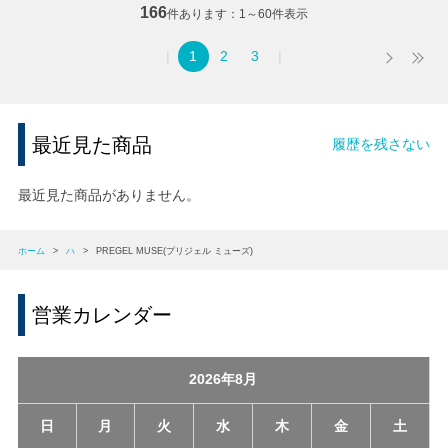
166
件あります
1～60件表示
1
2
3
最近見た商品
履歴を残さない
最近見た商品がありません。
ホーム
>
ハ
>
PREGEL MUSE(プリジェル ミューズ)
営業カレンダー
2026年8月
日
月
火
水
木
金
土