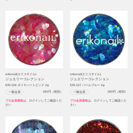
erikonail(エリコネイル)
erikonail(エリコネイル)
ジュエリーコレクション
ジュエリーコレクション
ERI-106 ダイヤハートピンク 2φ
ERI-107 パールブルー 2φ
380
円（税別）
380
円（税別）
一般会員
一般会員
プロ会員価格
は、ログインしてご確認くだ
プロ会員価格
は、ログインしてご確認くだ
さい
さい