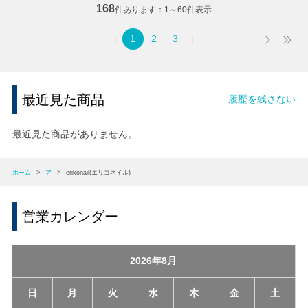
168
件あります
1～60件表示
1
2
3
最近見た商品
履歴を残さない
最近見た商品がありません。
ホーム
>
ア
>
erikonail(エリコネイル)
営業カレンダー
2026年8月
日
月
火
水
木
金
土