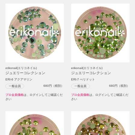
erikonail(エリコネイル)
erikonail(エリコネイル)
ジュエリーコレクション
ジュエリーコレクション
ERI-6 アクアマリン
ERI-7 ぺリドット
680
円（税別）
680
円（税別）
一般会員
一般会員
プロ会員価格
は、ログインしてご確認くだ
プロ会員価格
は、ログインしてご確認くだ
さい
さい