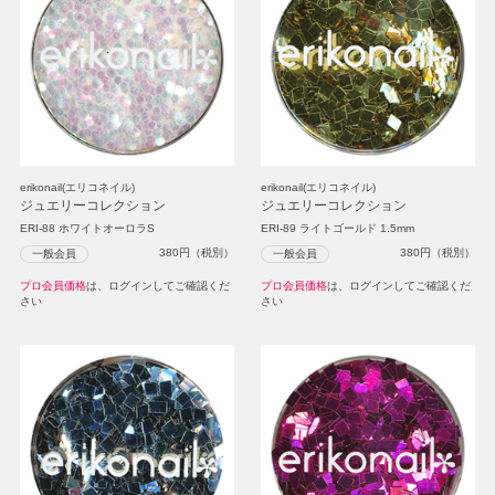
erikonail(エリコネイル)
erikonail(エリコネイル)
ジュエリーコレクション
ジュエリーコレクション
ERI-88 ホワイトオーロラS
ERI-89 ライトゴールド 1.5mm
380
円（税別）
380
円（税別）
一般会員
一般会員
プロ会員価格
は、ログインしてご確認くだ
プロ会員価格
は、ログインしてご確認くだ
さい
さい