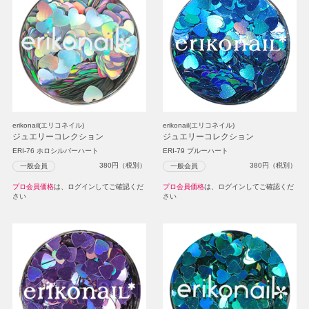
erikonail(エリコネイル)
erikonail(エリコネイル)
ジュエリーコレクション
ジュエリーコレクション
ERI-76 ホロシルバーハート
ERI-79 ブルーハート
380
円（税別）
380
円（税別）
一般会員
一般会員
プロ会員価格
は、ログインしてご確認くだ
プロ会員価格
は、ログインしてご確認くだ
さい
さい