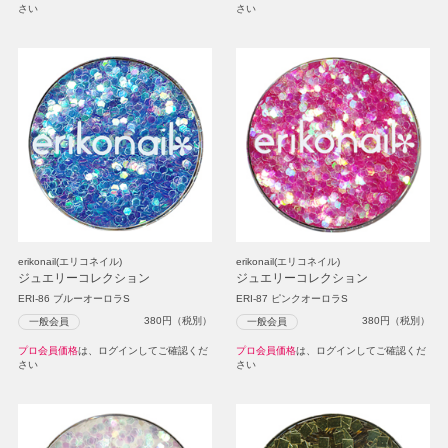
さい
さい
erikonail(エリコネイル)
erikonail(エリコネイル)
ジュエリーコレクション
ジュエリーコレクション
ERI-86 ブルーオーロラS
ERI-87 ピンクオーロラS
380
円（税別）
380
円（税別）
一般会員
一般会員
プロ会員価格
は、ログインしてご確認くだ
プロ会員価格
は、ログインしてご確認くだ
さい
さい