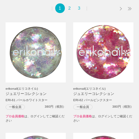
1
2
3
erikonail(エリコネイル)
erikonail(エリコネイル)
ジュエリーコレクション
ジュエリーコレクション
ERI-61 パールホワイトスター
ERI-62 パールピンクスター
380
円（税別）
380
円（税別）
一般会員
一般会員
プロ会員価格
は、ログインしてご確認くだ
プロ会員価格
は、ログインしてご確認くだ
さい
さい