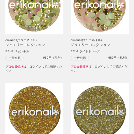
erikonail(エリコネイル)
erikonail(エリコネイル)
ジュエリーコレクション
ジュエリーコレクション
ERI-8 ジョンキル
ERI-9 ライトトパーズ
680
円（税別）
680
円（税別）
一般会員
一般会員
プロ会員価格
は、ログインしてご確認くだ
プロ会員価格
は、ログインしてご確認くだ
さい
さい