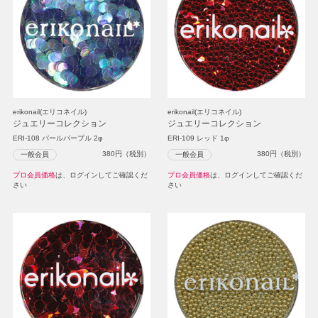
erikonail(エリコネイル)
erikonail(エリコネイル)
ジュエリーコレクション
ジュエリーコレクション
ERI-108 パールパープル 2φ
ERI-109 レッド 1φ
380
円（税別）
380
円（税別）
一般会員
一般会員
プロ会員価格
は、ログインしてご確認くだ
プロ会員価格
は、ログインしてご確認くだ
さい
さい