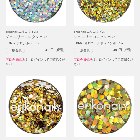
erikonail(エリコネイル)
erikonail(エリコネイル)
ジュエリーコレクション
ジュエリーコレクション
ERI-67 ホロシルバー 1φ
ERI-68 ホロゴールドレインボー1φ
380
円（税別）
380
円（税別）
一般会員
一般会員
プロ会員価格
は、ログインしてご確認くだ
プロ会員価格
は、ログインしてご確認くだ
さい
さい