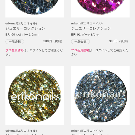
erikonail(エリコネイル)
erikonail(エリコネイル)
ジュエリーコレクション
ジュエリーコレクション
ERI-90 シルバー 1.5mm
ERI-91 ダークピンク
380
円（税別）
380
円（税別）
一般会員
一般会員
プロ会員価格
は、ログインしてご確認くだ
プロ会員価格
は、ログインしてご確認くだ
さい
さい
erikonail(エリコネイル)
erikonail(エリコネイル)