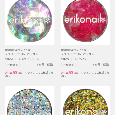
erikonail(エリコネイル)
erikonail(エリコネイル)
ジュエリーコレクション
ジュエリーコレクション
ERI-64 パールホワイトハート
ERI-65 パールピンクハート
380
円（税別）
380
円（税別）
一般会員
一般会員
プロ会員価格
は、ログインしてご確認くだ
プロ会員価格
は、ログインしてご確認くだ
さい
さい