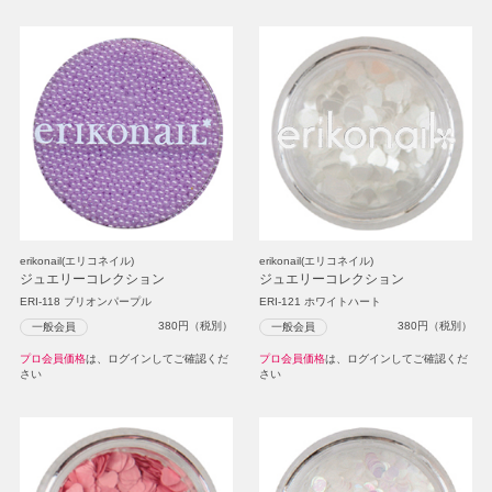
erikonail(エリコネイル)
erikonail(エリコネイル)
ジュエリーコレクション
ジュエリーコレクション
ERI-118 ブリオンパープル
ERI-121 ホワイトハート
380
円（税別）
380
円（税別）
一般会員
一般会員
プロ会員価格
は、ログインしてご確認くだ
プロ会員価格
は、ログインしてご確認くだ
さい
さい