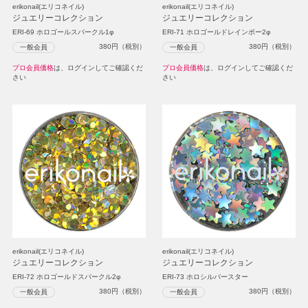
erikonail(エリコネイル)
erikonail(エリコネイル)
ジュエリーコレクション
ジュエリーコレクション
ERI-69 ホロゴールスパークル1φ
ERI-71 ホロゴールドレインボー2φ
380
円（税別）
380
円（税別）
一般会員
一般会員
プロ会員価格
は、ログインしてご確認くだ
プロ会員価格
は、ログインしてご確認くだ
さい
さい
erikonail(エリコネイル)
erikonail(エリコネイル)
ジュエリーコレクション
ジュエリーコレクション
ERI-72 ホロゴールドスパークル2φ
ERI-73 ホロシルバースター
380
円（税別）
380
円（税別）
一般会員
一般会員