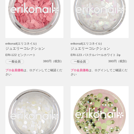
erikonail(エリコネイル)
erikonail(エリコネイル)
ジュエリーコレクション
ジュエリーコレクション
ERI-122 ピンクハート
ERI-123 パステルパールホワイト 2φ
380
円（税別）
380
円（税別）
一般会員
一般会員
プロ会員価格
は、ログインしてご確認くだ
プロ会員価格
は、ログインしてご確認くだ
さい
さい