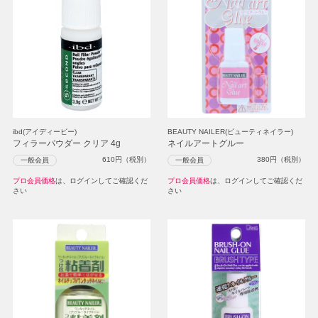
ibd(アイディービー)
BEAUTY NAILER(ビューティネイラー)
フィラーパウダー クリア 4g
ネイルアートグルー
610
円（税別）
380
円（税別）
一般会員
一般会員
プロ会員価格
は、ログインしてご確認くだ
プロ会員価格
は、ログインしてご確認くだ
さい
さい