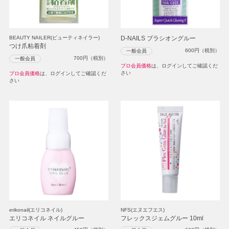
BEAUTY NAILER(ビューティネイラー)
D-NAILS ブラシオングルー
つけ爪粘着剤
600
円（税別）
一般会員
700
円（税別）
一般会員
プロ会員価格
は、ログインしてご確認くだ
さい
プロ会員価格
は、ログインしてご確認くだ
さい
erikonail(エリコネイル)
NFS(エヌエフエス)
エリコネイル ネイルグルー
フレックスジェムグルー 10ml