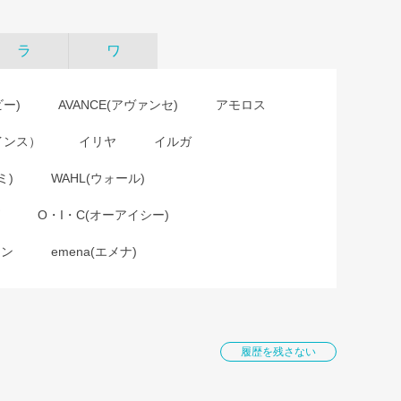
ラ
ワ
ビー)
AVANCE(アヴァンセ)
アモロス
インス）
イリヤ
イルガ
ミ)
WAHL(ウォール)
O・I・C(オーアイシー)
ョン
emena(エメナ)
履歴を残さない