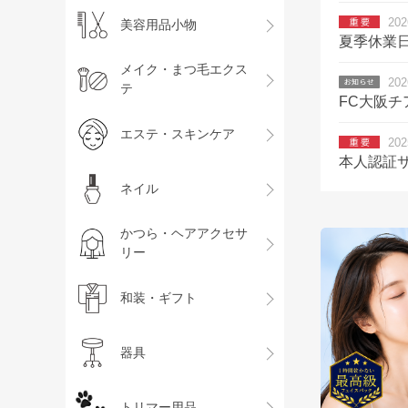
202
美容用品小物
夏季休業
メイク・まつ毛エクス
202
テ
FC大阪チ
エステ・スキンケア
202
本人認証サ
ネイル
かつら・ヘアアクセサ
リー
和装・ギフト
器具
トリマー用品