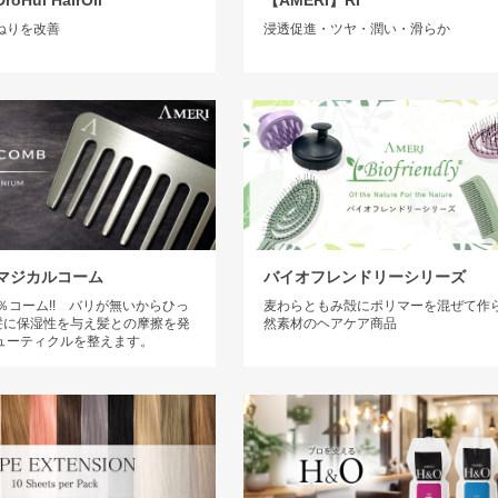
oHui HairOil
【AMERI】RI
ねりを改善
浸透促進・ツヤ・潤い・滑らか
バイオフレンドリーシリーズ
】マジカルコーム
麦わらともみ殻にポリマーを混ぜて作
％コーム!! バリが無いからひっ
然素材のヘアケア商品
 髪に保湿性を与え髪との摩擦を発
ューティクルを整えます。