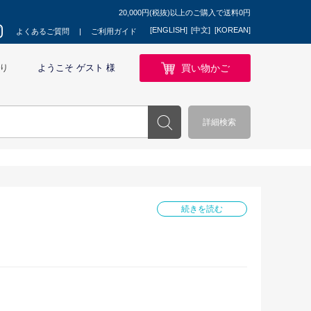
20,000円(税抜)以上のご購入で送料0円
[ENGLISH]
[中文]
[KOREAN]
よくあるご質問
ご利用ガイド
買い物かご
り
ようこそ ゲスト 様
詳細検索
続きを読む