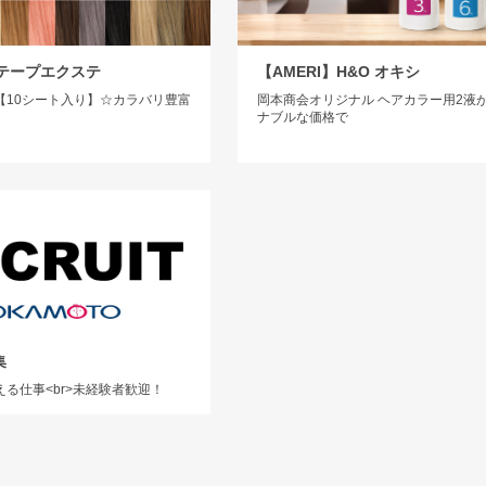
】テープエクステ
【AMERI】H&O オキシ
【10シート入り】☆カラバリ豊富
岡本商会オリジナル ヘアカラー用2液
ナブルな価格で
集
る仕事<br>未経験者歓迎！