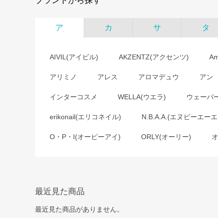
ブランドから探す
ア
カ
サ
タ
AIVIL(アイビル)
AKZENTZ(アクセンツ)
A
アリミノ
アレス
アロマデュウ
アン
インターコスメ
WELLA(ウエラ)
ウェーバ
erikonail(エリコネイル)
N.B.A.A.(エヌビーエーエ
O・P・I(オーピーアイ)
ORLY(オーリー)
最近見た商品
最近見た商品がありません。