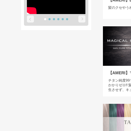
【AMERI】Dr
髪のクセやう
【AMERI
チタン純度99
かかりゼロ!!
生させず、キ