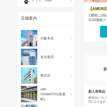
【AMER
1週間に1
店舗案内
式3D微細
大阪本店
名古屋店
東京店
with
新入荷商品
OKAMOTO(茶屋
発売日につい
町)
日になります