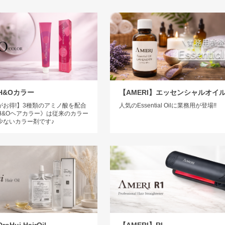
】H&Oカラー
【AMERI】エッセンシャルオイ
がお得!】3種類のアミノ酸を配合
人気のEssential Oilに業務用が登場!!
H&Oヘアカラー》は従来のカラー
少ないカラー剤です♪