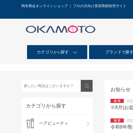
岡本商会オンラインショップ ｜ プロの方向け美容商材卸売サイト
カテゴリ
探す
ブランド
探
から
で
お知らせ
202
カテゴリから探す
※8月(お
202
ヘアビューティ
令和8年