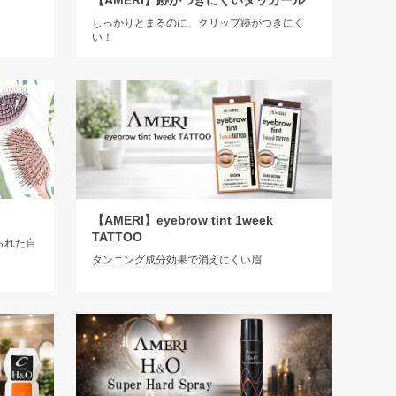
【AMERI】跡がつきにくいダッカール
しっかりとまるのに、クリップ跡がつきにく
い！
【AMERI】eyebrow tint 1week
TATTOO
られた自
タンニング成分効果で消えにくい眉