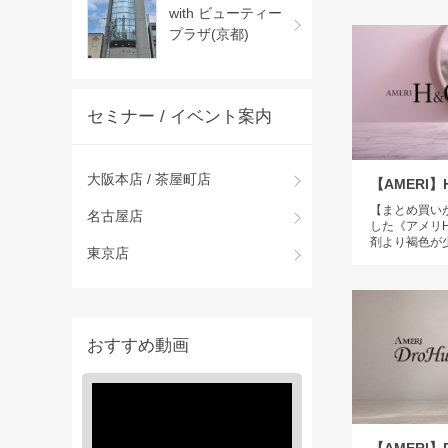
with ビューティー
プラザ(京都)
セミナー / イベント案内
大阪本店 / 茶屋町店
【AMERI
【まとめ買い
名古屋店
した《アメリ
剤より褐色が
東京店
おすすめ動画