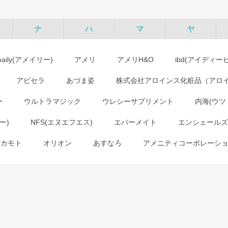
ナ
ハ
マ
ヤ
maily(アメイリー)
アメリ
アメリH&O
ibd(アイディー
アピセラ
あづま姿
株式会社アロインス化粧品（アロ
ー
ウルトラマジック
ウレシーサプリメント
内海(ウツ
ー)
NFS(エヌエフエス)
エバーメイト
エンシェールズ
オカモト
オリオン
あすなろ
アメニティコーポレーシ