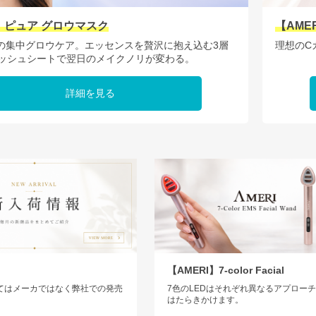
I】ピュア グロウマスク
【AME
回の集中グロウケア。エッセンスを贅沢に抱え込む3層
理想のC
メッシュシートで翌日のメイクノリが変わる。
詳細を見る
【AMERI】7-color Facial
てはメーカではなく弊社での発売
7色のLEDはそれぞれ異なるアプロー
。
はたらきかけます。