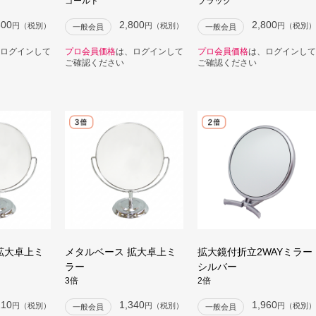
ゴールド
ブラック
800
2,800
2,800
円（税別）
円（税別）
円（税別）
一般会員
一般会員
ログインして
プロ会員価格
は、ログインして
プロ会員価格
は、ログインして
ご確認ください
ご確認ください
拡大卓上ミ
メタルベース 拡大卓上ミ
拡大鏡付折立2WAYミラー
ラー
シルバー
3倍
2倍
210
1,340
1,960
円（税別）
円（税別）
円（税別）
一般会員
一般会員