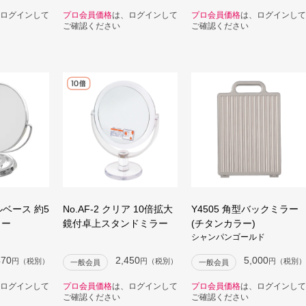
ログインして
プロ会員価格
は、ログインして
プロ会員価格
は、ログインして
ご確認ください
ご確認ください
タルベース 約5
No.AF-2 クリア 10倍拡大
Y4505 角型バックミラー
ラー
鏡付卓上スタンドミラー
(チタンカラー)
シャンパンゴールド
470
2,450
5,000
円（税別）
円（税別）
円（税別）
一般会員
一般会員
ログインして
プロ会員価格
は、ログインして
プロ会員価格
は、ログインして
ご確認ください
ご確認ください