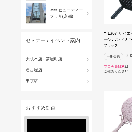
with ビューティー
プラザ(京都)
Y-1307 リ
ーンハンドミ
セミナー / イベント案内
ブラック
2,
一般会員
大阪本店 / 茶屋町店
プロ会員価格
は、
名古屋店
ご確認ください
東京店
おすすめ動画