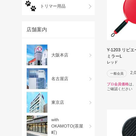
トリマー用品
店舗案内
Y-1203 リ
大阪本店
ミラーL
レッド
2,
一般会員
名古屋店
プロ会員価格
は、
ご確認ください
東京店
with
OKAMOTO(茶屋
町)