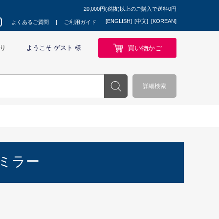
20,000円(税抜)以上のご購入で送料0円
[ENGLISH]
[中文]
[KOREAN]
よくあるご質問
ご利用ガイド
買い物かご
り
ようこそ ゲスト 様
詳細検索
ミラー