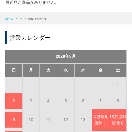
最近見た商品がありません。
ホーム
>
マ
>
松風(まつかぜ)
営業カレンダー
2026年8月
日
月
火
水
木
金
土
1
2
3
4
5
6
7
8
14
茶屋町
15
茶屋町
9
10
11
12
13
店除く
店除く