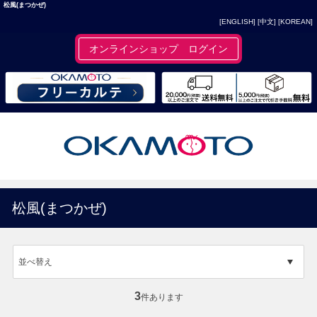
松風(まつかぜ)
[ENGLISH]
[中文]
[KOREAN]
オンラインショップ ログイン
松風(まつかぜ)
並べ替え
3
件あります