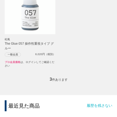
松風
The Glue 057 操作性重視タイプ グ
ルー
6,020
円（税別）
一般会員
プロ会員価格
は、ログインしてご確認くだ
さい
3
件あります
最近見た商品
履歴を残さない