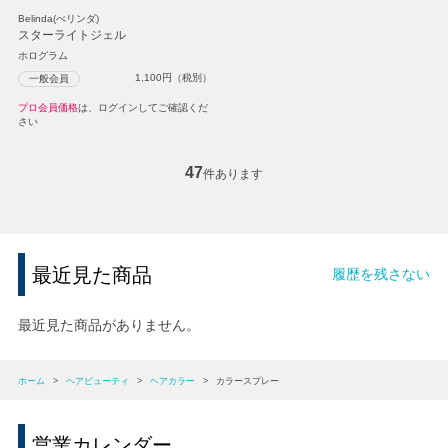
Belinda(べリンダ)
スターライトジェル
ホログラム
1,100
円（税別）
一般会員
プロ会員価格
は、ログインしてご確認くだ
さい
47
件あります
最近見た商品
履歴を残さない
最近見た商品がありません。
ホーム
>
ヘアビューティ
>
ヘアカラー
>
カラースプレー
営業カレンダー