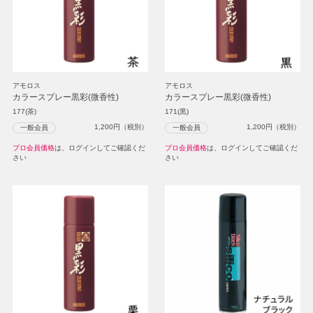
アモロス
アモロス
カラースプレー黒彩(微香性)
カラースプレー黒彩(微香性)
177(茶)
171(黒)
1,200
円（税別）
1,200
円（税別）
一般会員
一般会員
プロ会員価格
は、ログインしてご確認くだ
プロ会員価格
は、ログインしてご確認くだ
さい
さい