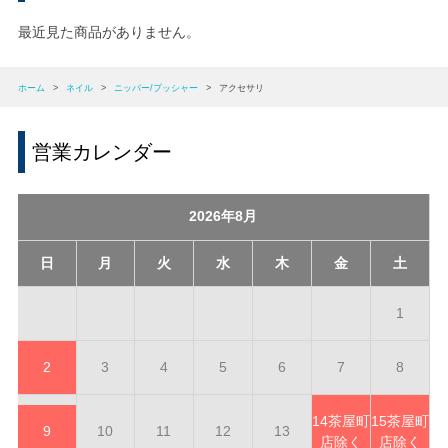
最近見た商品がありません。
ホーム
>
ネイル
>
ニッパー/プッシャー
>
アクセサリ
営業カレンダー
2026年8月
日
月
火
水
木
金
土
1
2
3
4
5
6
7
8
14
茶屋町
15
茶屋町
9
10
11
12
13
店除く
店除く