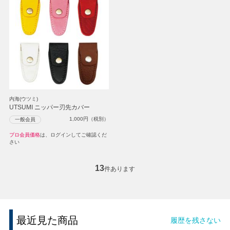
内海(ウツミ)
UTSUMI ニッパー刃先カバー
1,000
円（税別）
一般会員
プロ会員価格
は、ログインしてご確認くだ
さい
13
件あります
最近見た商品
履歴を残さない