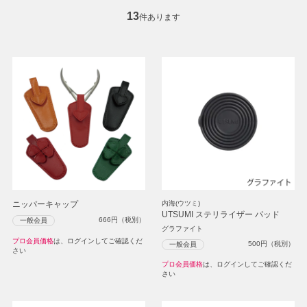
13
件あります
ニッパーキャップ
内海(ウツミ)
UTSUMI ステリライザー パッド
666
円（税別）
一般会員
グラファイト
プロ会員価格
は、ログインしてご確認くだ
500
円（税別）
一般会員
さい
プロ会員価格
は、ログインしてご確認くだ
さい