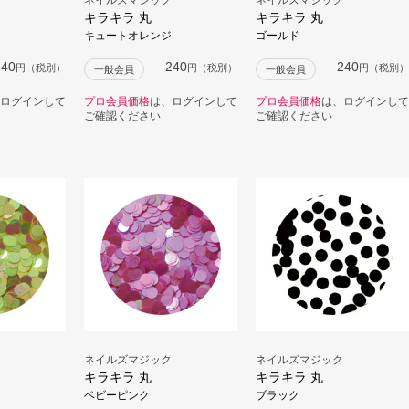
キラキラ 丸
キラキラ 丸
キュートオレンジ
ゴールド
240
240
240
円（税別）
円（税別）
円（税別）
一般会員
一般会員
ログインして
プロ会員価格
は、ログインして
プロ会員価格
は、ログインして
ご確認ください
ご確認ください
ネイルズマジック
ネイルズマジック
キラキラ 丸
キラキラ 丸
ベビーピンク
ブラック