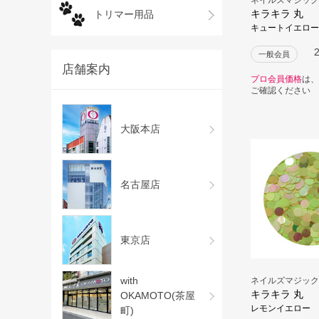
キラキラ 丸
トリマー用品
キュートイエロー
一般会員
店舗案内
プロ会員価格
は、
ご確認ください
大阪本店
名古屋店
東京店
with
ネイルズマジック
キラキラ 丸
OKAMOTO(茶屋
レモンイエロー
町)