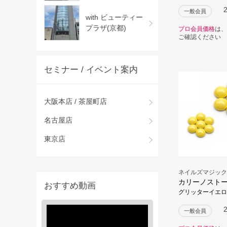
一般会員
with ビューティー
プラザ(京都)
プロ会員価格
は、
ご確認ください
セミナー / イベント案内
大阪本店 / 茶屋町店
名古屋店
東京店
ネイルズマジック
カリーノスト
おすすめ動画
グリッターイエロ
一般会員