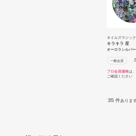
ネイルズマジック
キラキラ 星
オーロラシルバー
一般会員
プロ会員価格
は、
ご確認ください
35
件
ありま