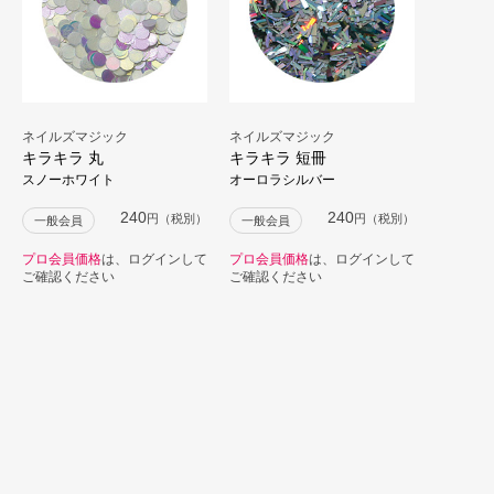
ネイルズマジック
ネイルズマジック
キラキラ 丸
キラキラ 短冊
スノーホワイト
オーロラシルバー
240
240
円（税別）
円（税別）
一般会員
一般会員
プロ会員価格
は、ログインして
プロ会員価格
は、ログインして
ご確認ください
ご確認ください