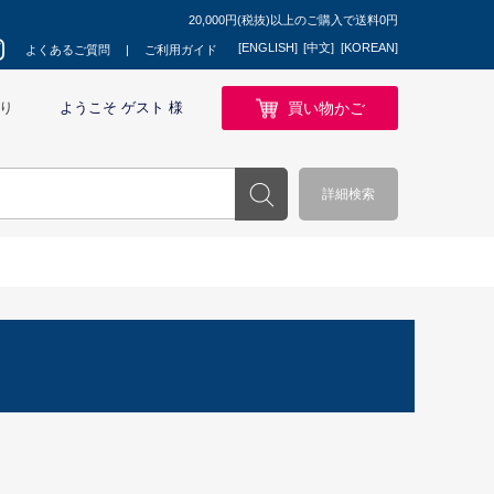
20,000円(税抜)以上のご購入で送料0円
[ENGLISH]
[中文]
[KOREAN]
よくあるご質問
ご利用ガイド
買い物かご
り
ようこそ ゲスト 様
詳細検索