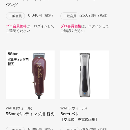
ジング
8,340
26,670
円（税別）
円（税別）
一般会員
一般会員
プロ会員価格
は、ログインして
プロ会員価格
は、ログインして
ご確認ください
ご確認ください
WAHL(ウォール)
WAHL(ウォール)
5Star ボルディング用 替刃
Beret ベレ
【交流式・充電式両用】
5,390
26,920
円（税別）
円（税別）