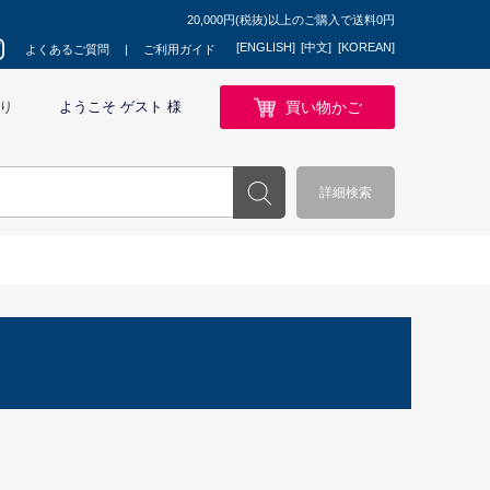
20,000円(税抜)以上のご購入で送料0円
[ENGLISH]
[中文]
[KOREAN]
よくあるご質問
ご利用ガイド
買い物かご
り
ようこそ ゲスト 様
詳細検索