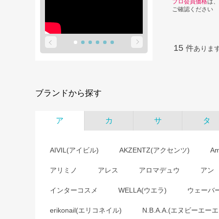
プロ会員価格
は、
ご確認ください
15
件
ありま
ブランドから探す
ア
カ
サ
タ
AIVIL(アイビル)
AKZENTZ(アクセンツ)
A
アリミノ
アレス
アロマデュウ
アン
インターコスメ
WELLA(ウエラ)
ウェーバ
erikonail(エリコネイル)
N.B.A.A.(エヌビーエーエ