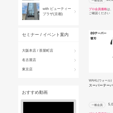
一般会員
with ビューティー
プロ会員価格
は、
ご確認ください
プラザ(京都)
セミナー / イベント案内
大阪本店 / 茶屋町店
名古屋店
東京店
WAHL(ウォール)
スーパーテーパ
おすすめ動画
5,
一般会員