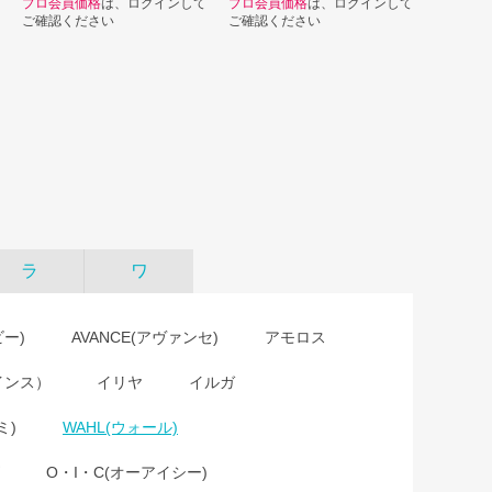
プロ会員価格
は、ログインして
プロ会員価格
は、ログインして
ご確認ください
ご確認ください
ラ
ワ
ビー)
AVANCE(アヴァンセ)
アモロス
インス）
イリヤ
イルガ
ミ)
WAHL(ウォール)
O・I・C(オーアイシー)