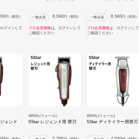
650
8,340
8,340
円（税別）
円（税別）
円（税別）
一般会員
一般会員
ログインして
プロ会員価格
は、ログインして
プロ会員価格
は、ログインして
ご確認ください
ご確認ください
WAHL(ウォール)
WAHL(ウォール)
s レジェンド
5Star レジェンド用 替刃
5Star ディテイラー用替刃
000
5,390
4,000
円（税別）
円（税別）
円（税別）