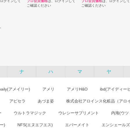
ログインして
プロ会員価格
は、ログインして
プロ会員価格
は、ログインして
ご確認ください
ご確認ください
す
ナ
ハ
マ
ヤ
maily(アメイリー)
アメリ
アメリH&O
ibd(アイディー
アピセラ
あづま姿
株式会社アロインス化粧品（アロ
ー
ウルトラマジック
ウレシーサプリメント
内海(ウツ
ー)
NFS(エヌエフエス)
エバーメイト
エンシェールズ