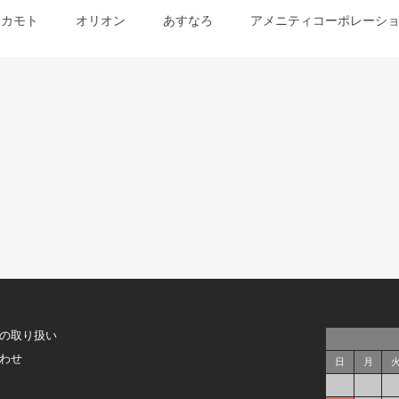
オカモト
オリオン
あすなろ
アメニティコーポレーシ
の取り扱い
わせ
日
月