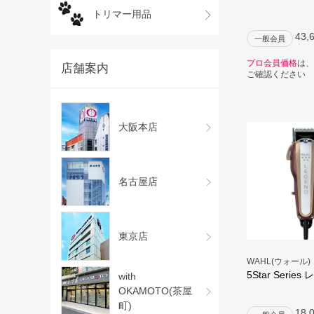
トリマー用品
43,
一般会員
プロ会員価格
は、
店舗案内
ご確認ください
大阪本店
名古屋店
東京店
WAHL(ウォール)
5Star Serie
with
OKAMOTO(茶屋
町)
18,