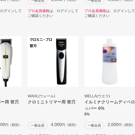
一般会員
一般会員
ログインして
プロ会員価格
は、ログインして
プロ会員価格
は、ログインして
ご確認ください
ご確認ください
WAHL(ウォール)
WELLA(ウエラ)
ー用 替刃
クロミニトリマー用 替刃
イルミナクリームディベロ
ッパー 6%
6%
000
4,000
2,000
円（税別）
円（税別）
円（税別）
一般会員
一般会員