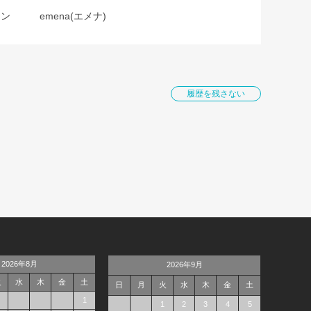
ョン
emena(エメナ)
履歴を残さない
2026年8月
2026年9月
火
水
木
金
土
日
月
火
水
木
金
土
1
1
2
3
4
5