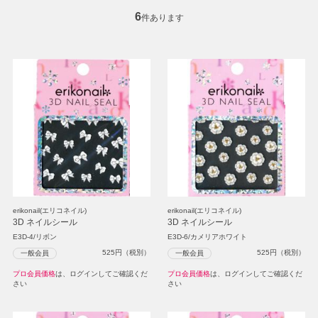
6
件あります
erikonail(エリコネイル)
erikonail(エリコネイル)
3D ネイルシール
3D ネイルシール
E3D-4/リボン
E3D-6/カメリアホワイト
525
円（税別）
525
円（税別）
一般会員
一般会員
プロ会員価格
は、ログインしてご確認くだ
プロ会員価格
は、ログインしてご確認くだ
さい
さい