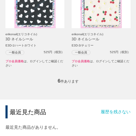
erikonail(エリコネイル)
erikonail(エリコネイル)
3D ネイルシール
3D ネイルシール
E3D-1/ハートホワイト
E3D-3/チェリー
525
円（税別）
525
円（税別）
一般会員
一般会員
プロ会員価格
は、ログインしてご確認くだ
プロ会員価格
は、ログインしてご確認くだ
さい
さい
6
件あります
最近見た商品
履歴を残さない
最近見た商品がありません。