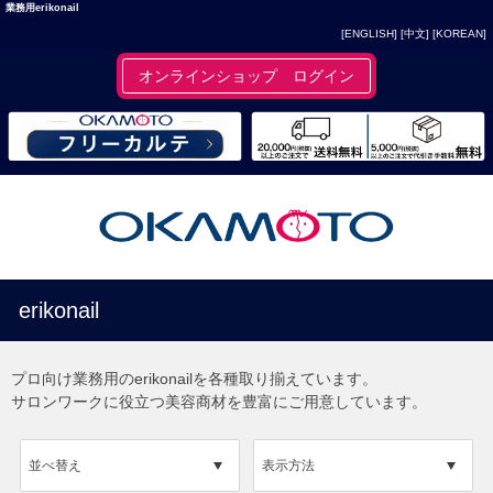
業務用erikonail
[ENGLISH]
[中文]
[KOREAN]
オンラインショップ ログイン
erikonail
プロ向け業務用のerikonailを各種取り揃えています。
サロンワークに役立つ美容商材を豊富にご用意しています。
並べ替え
表示方法