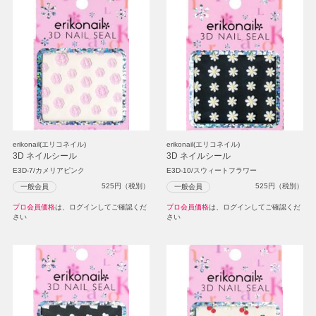
erikonail(エリコネイル)
erikonail(エリコネイル)
3D ネイルシール
3D ネイルシール
E3D-7/カメリアピンク
E3D-10/スウィートフラワー
525
円（税別）
525
円（税別）
一般会員
一般会員
プロ会員価格
は、ログインしてご確認くだ
プロ会員価格
は、ログインしてご確認くだ
さい
さい