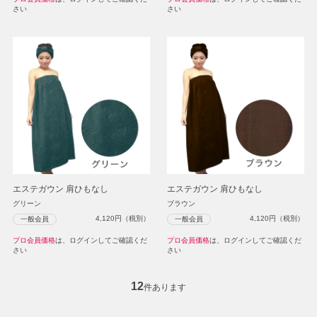
さい
さい
エステガウン 肩ひもなし
エステガウン 肩ひもなし
グリーン
ブラウン
4,120
円（税別）
4,120
円（税別）
一般会員
一般会員
プロ会員価格
は、ログインしてご確認くだ
プロ会員価格
は、ログインしてご確認くだ
さい
さい
12
件あります