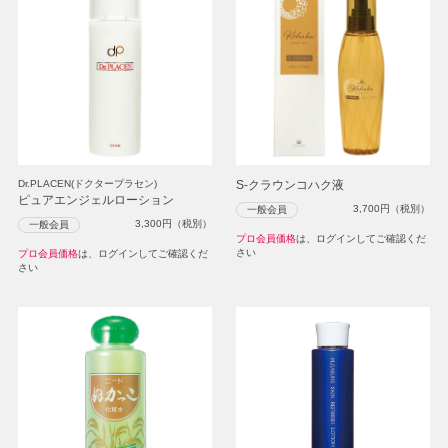
Dr.PLACEN(ドクタープラセン)
S-クラウンコハク液
ピュアエンジェルローション
3,700
円（税別）
一般会員
3,300
円（税別）
一般会員
プロ会員価格
は、ログインしてご確認くだ
さい
プロ会員価格
は、ログインしてご確認くだ
さい