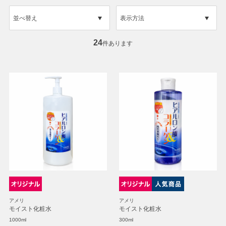
並べ替え
表示方法
24
件あります
アメリ
アメリ
モイスト化粧水
モイスト化粧水
1000ml
300ml