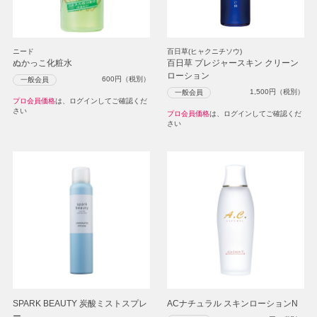
ニード
百日草(ヒャクニチソウ)
ぬかっこ化粧水
百日草 プレジャースキン クリーン
ローション
600
円（税別）
一般会員
1,500
円（税別）
一般会員
プロ会員価格
は、ログインしてご確認くだ
さい
プロ会員価格
は、ログインしてご確認くだ
さい
SPARK BEAUTY 炭酸ミストスプレ
ACナチュラル スキンローションN
ー