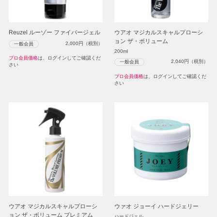
Reuzel ルーゾー ファイバージェル
ウアオ マジカルスキャルプローシ
ョン ザ・ボリューム
2,000
円（税別）
一般会員
200ml
プロ会員価格
は、ログインしてご確認くだ
2,040
円（税別）
一般会員
さい
プロ会員価格
は、ログインしてご確認くだ
さい
ウアオ マジカルスキャルプローシ
ウァオ ジョーイ ハードジェリー
ョン ザ・ボリューム プレミアム
ハードジェル