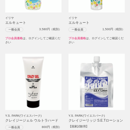
イリヤ
イリヤ
エルキュート
エルキュート
3,580
円（税別）
1,500
円（税別）
一般会員
一般会員
プロ会員価格
は、ログインしてご確認くだ
プロ会員価格
は、ログインしてご確認くだ
さい
さい
Y.S. PARK(ワイエスパーク)
Y.S. PARK(ワイエスパーク)
クレイジージェル ウルトラハード
クレイジーリッジ S.E.Tローション
【国家試験用】
800
円（税別）
一般会員