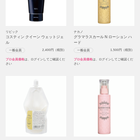
リビック
ナカノ
コスティン クイーン ウェットジェ
グラマラスカール N ローション ハ
ル
ード
2,400
円（税別）
1,500
円（税別）
一般会員
一般会員
プロ会員価格
は、ログインしてご確認くだ
プロ会員価格
は、ログインしてご確認くだ
さい
さい