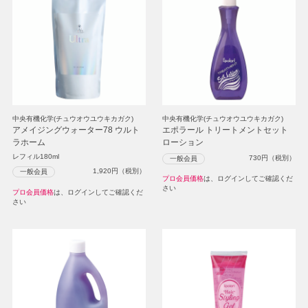
中央有機化学(チュウオウユウキカガク)
中央有機化学(チュウオウユウキカガク)
アメイジングウォーター78 ウルト
エポラール トリートメントセット
ラホーム
ローション
レフィル180ml
730
円（税別）
一般会員
1,920
円（税別）
一般会員
プロ会員価格
は、ログインしてご確認くだ
さい
プロ会員価格
は、ログインしてご確認くだ
さい