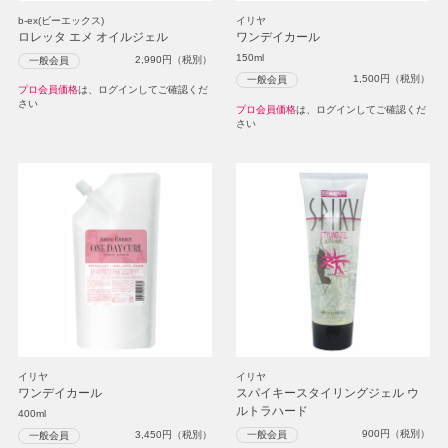
b-ex(ビーエックス)
イリヤ
ロレッタ エメ オイルジェル
ワンデイカール
150ml
2,990
円（税別）
一般会員
1,500
円（税別）
一般会員
プロ会員価格
は、ログインしてご確認くだ
さい
プロ会員価格
は、ログインしてご確認くだ
さい
イリヤ
イリヤ
ワンデイカール
スパイキースタイリングジェル ウ
ルトラハード
400ml
900
円（税別）
一般会員
3,450
円（税別）
一般会員