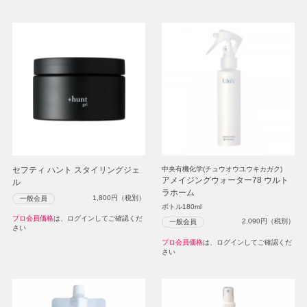
セフティ ハント スタイリングジェ
中央有機化学(チュウオウユウキカガク)
アメイジングウォーター78 ウルト
ル
ラホーム
1,800
円（税別）
一般会員
ボトル180ml
プロ会員価格
は、ログインしてご確認くだ
2,090
円（税別）
一般会員
さい
プロ会員価格
は、ログインしてご確認くだ
さい