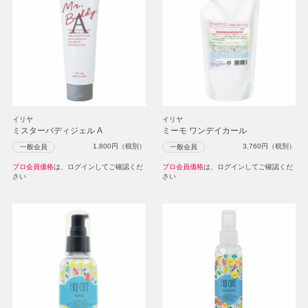
イリヤ
イリヤ
ミスターバディジェル A
ミーモ ワンデイカール
1,800
円（税別）
3,760
円（税別）
一般会員
一般会員
プロ会員価格
は、ログインしてご確認くだ
プロ会員価格
は、ログインしてご確認くだ
さい
さい