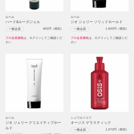
ルベル
ルベル
ハード&ルーズジェル
ジオ ジェリー ソリッドホールド
800
円（税別）
1,800
円（税別）
一般会員
一般会員
プロ会員価格
は、ログインしてご確認くだ
プロ会員価格
は、ログインしてご確認くだ
さい
さい
ルベル
シュワルツコフ
ジオ ジェリー クリエイティブホー
オージス ゲラスティック
ルド
1,670
円（税別）
一般会員