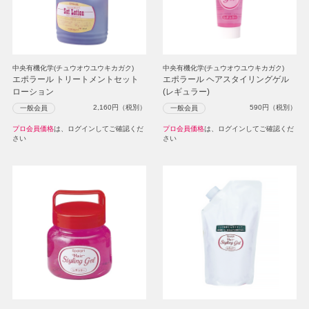
中央有機化学(チュウオウユウキカガク)
中央有機化学(チュウオウユウキカガク)
エポラール トリートメントセット
エポラール ヘアスタイリングゲル
ローション
(レギュラー)
2,160
円（税別）
590
円（税別）
一般会員
一般会員
プロ会員価格
は、ログインしてご確認くだ
プロ会員価格
は、ログインしてご確認くだ
さい
さい