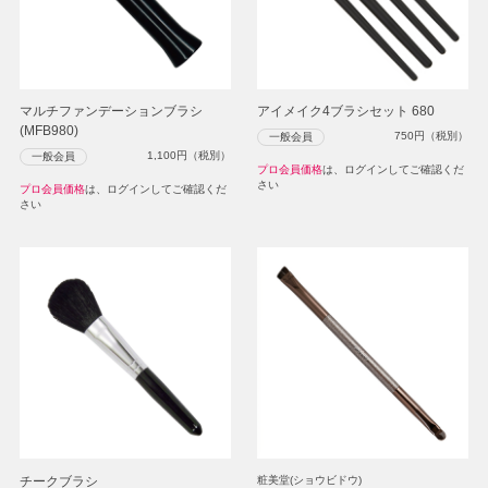
マルチファンデーションブラシ
アイメイク4ブラシセット 680
(MFB980)
750
円（税別）
一般会員
1,100
円（税別）
一般会員
プロ会員価格
は、ログインしてご確認くだ
さい
プロ会員価格
は、ログインしてご確認くだ
さい
チークブラシ
粧美堂(ショウビドウ)