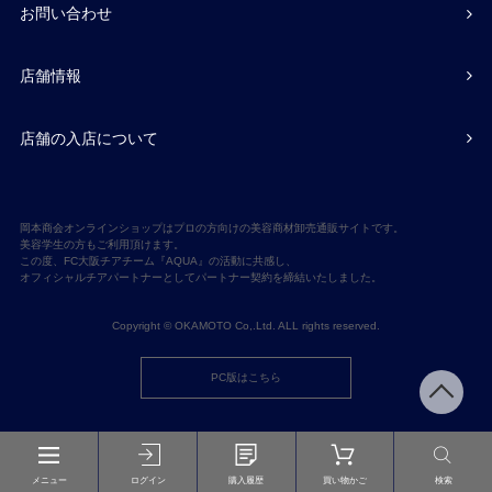
お問い合わせ
店舗情報
店舗の入店について
岡本商会オンラインショップはプロの方向けの美容商材卸売通販サイトです。
美容学生の方もご利用頂けます。
この度、FC大阪チアチーム『AQUA』の活動に共感し、
オフィシャルチアパートナーとしてパートナー契約を締結いたしました。
Copyright © OKAMOTO Co,.Ltd. ALL rights reserved.
PC版はこちら
メニュー
ログイン
購入履歴
買い物かご
検索