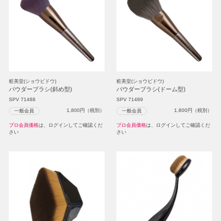
粧美堂(ショウビドウ)
粧美堂(ショウビドウ)
パウダーブラシ(斜め型)
パウダーブラシ(ドーム型)
SPV 71488
SPV 71489
1,800
円（税別）
1,800
円（税別）
一般会員
一般会員
プロ会員価格
は、ログインしてご確認くだ
プロ会員価格
は、ログインしてご確認くだ
さい
さい