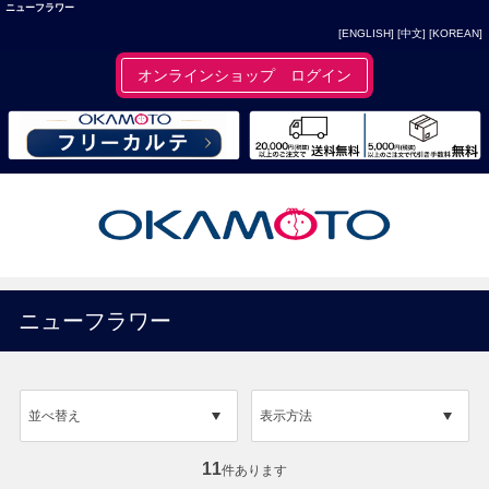
ニューフラワー
[ENGLISH]
[中文]
[KOREAN]
オンラインショップ ログイン
ニューフラワー
並べ替え
表示方法
11
件あります