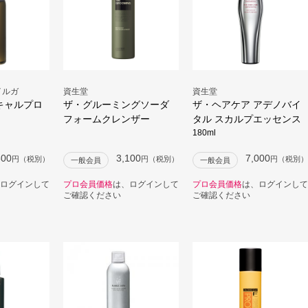
イルガ
資生堂
資生堂
キャルプロ
ザ・グルーミングソーダ
ザ・ヘアケア アデノバイ
フォームクレンザー
タル スカルプエッセンス
180ml
800
3,100
7,000
円（税別）
円（税別）
円（税別）
一般会員
一般会員
ログインして
プロ会員価格
は、ログインして
プロ会員価格
は、ログインして
ご確認ください
ご確認ください