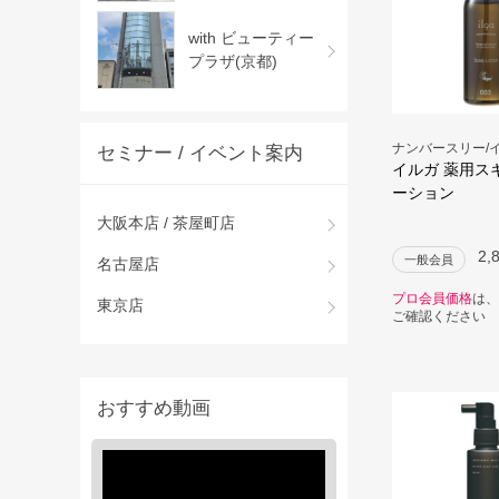
with ビューティー
プラザ(京都)
ナンバースリー/
セミナー / イベント案内
イルガ 薬用ス
ーション
大阪本店 / 茶屋町店
2,
一般会員
名古屋店
プロ会員価格
は、
東京店
ご確認ください
おすすめ動画