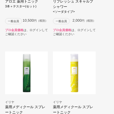
アロエ 薬用トニック
リフレッシュ スキャルプ
3本＋テスター(セット)
シャワー
<ソーダタイプ>
10,500
2,000
円（税別）
円（税別）
一般会員
一般会員
プロ会員価格
は、ログインして
プロ会員価格
は、ログインして
ご確認ください
ご確認ください
イリヤ
イリヤ
薬用メディクール スプレ
薬用メディクール スプレ
ートニック
ートニック