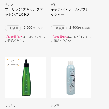
ナカノ
デミ
フォリッジ スキャルプエ
キャラバン クールリフレ
ッセンスEX-RD
ッシャー
6,600
2,500
円（税別）
円（税別）
一般会員
一般会員
プロ会員価格
は、ログインして
プロ会員価格
は、ログインして
ご確認ください
ご確認ください
マミヤン
ナプラ