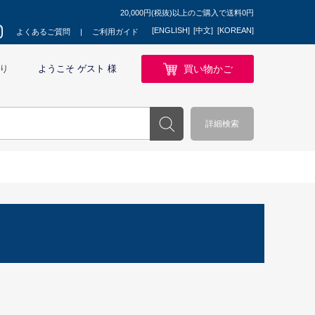
20,000円(税抜)以上のご購入で送料0円
[ENGLISH]
[中文]
[KOREAN]
よくあるご質問
ご利用ガイド
買い物かご
り
ようこそ ゲスト 様
詳細検索