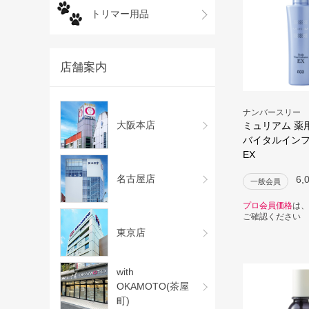
トリマー用品
店舗案内
ナンバースリー
大阪本店
ミュリアム 薬
バイタルイン
EX
名古屋店
6,
一般会員
プロ会員価格
は、
ご確認ください
東京店
with
OKAMOTO(茶屋
町)