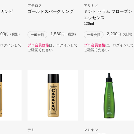
アモロス
アリミノ
ラカンピ
ゴールドスパークリング
ミント セラム フローズン
エッセンス
120ml
500
1,530
2,200
円（税別）
円（税別）
円（税別）
一般会員
一般会員
ログインして
プロ会員価格
は、ログインして
プロ会員価格
は、ログインして
ご確認ください
ご確認ください
デミ
マミヤン