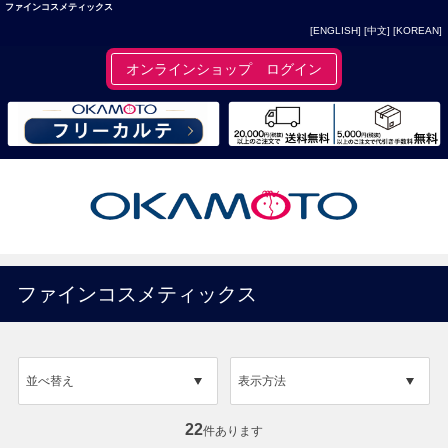
ファインコスメティックス
[ENGLISH]
[中文]
[KOREAN]
オンラインショップ ログイン
ファインコスメティックス
並べ替え
表示方法
22
件あります