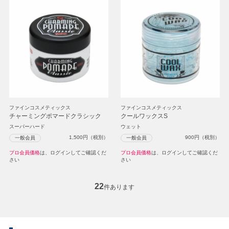
ファインコスメティックス
ファインコスメティックス
チャーミングポマードクラシック
クールワックスS
スーパーハード
ウェット
1,500
円（税別）
900
円（税別）
一般会員
一般会員
プロ会員価格
は、ログインしてご確認くだ
プロ会員価格
は、ログインしてご確認くだ
さい
さい
22
件あります