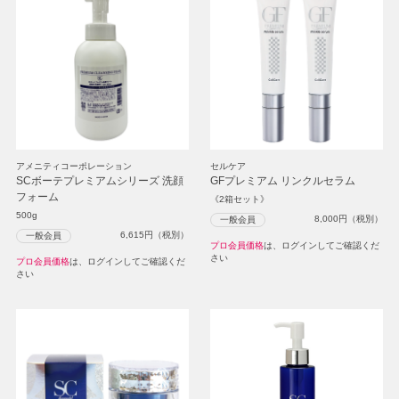
アメニティコーポレーション
セルケア
SCボーテプレミアムシリーズ 洗顔
GFプレミアム リンクルセラム
フォーム
《2箱セット》
500g
8,000
円（税別）
一般会員
6,615
円（税別）
一般会員
プロ会員価格
は、ログインしてご確認くだ
さい
プロ会員価格
は、ログインしてご確認くだ
さい