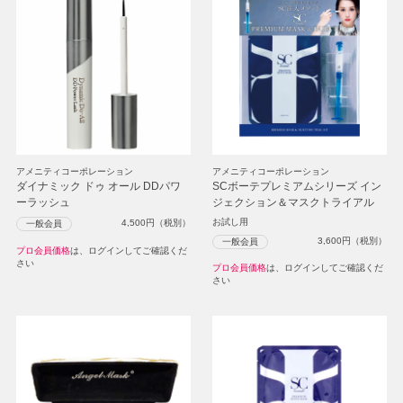
アメニティコーポレーション
アメニティコーポレーション
ダイナミック ドゥ オール DDパワ
SCボーテプレミアムシリーズ イン
ーラッシュ
ジェクション＆マスクトライアル
お試し用
4,500
円（税別）
一般会員
3,600
円（税別）
一般会員
プロ会員価格
は、ログインしてご確認くだ
さい
プロ会員価格
は、ログインしてご確認くだ
さい