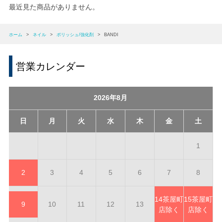
最近見た商品がありません。
ホーム
>
ネイル
>
ポリッシュ/強化剤
>
BANDI
営業カレンダー
2026年8月
日
月
火
水
木
金
土
1
2
3
4
5
6
7
8
14
茶屋町
15
茶屋町
9
10
11
12
13
店除く
店除く