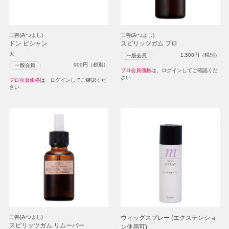
三善(みつよし)
三善(みつよし)
ドン ピシャン
スピリッツガム プロ
大
1,500
円（税別）
一般会員
900
円（税別）
一般会員
プロ会員価格
は、ログインしてご確認くだ
さい
プロ会員価格
は、ログインしてご確認くだ
さい
三善(みつよし)
ウィッグスプレー (エクステンショ
スピリッツガム リムーバー
ン使用可)