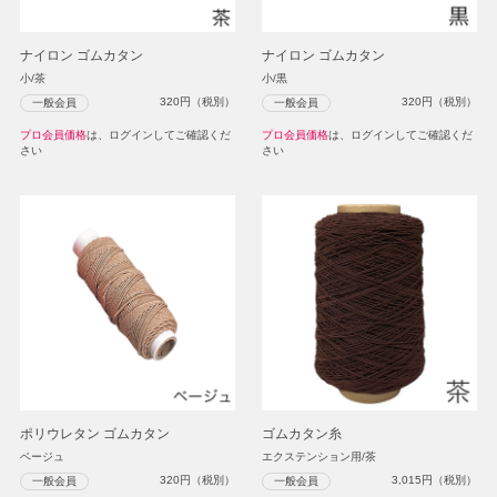
ナイロン ゴムカタン
ナイロン ゴムカタン
小/茶
小/黒
320
円（税別）
320
円（税別）
一般会員
一般会員
プロ会員価格
は、ログインしてご確認くだ
プロ会員価格
は、ログインしてご確認くだ
さい
さい
ポリウレタン ゴムカタン
ゴムカタン糸
ベージュ
エクステンション用/茶
320
円（税別）
3,015
円（税別）
一般会員
一般会員