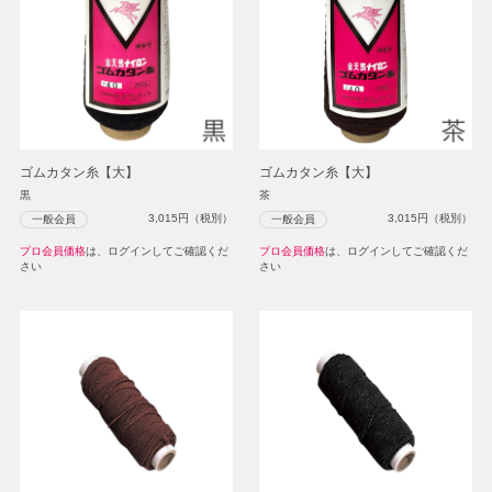
ゴムカタン糸【大】
ゴムカタン糸【大】
黒
茶
3,015
円（税別）
3,015
円（税別）
一般会員
一般会員
プロ会員価格
は、ログインしてご確認くだ
プロ会員価格
は、ログインしてご確認くだ
さい
さい