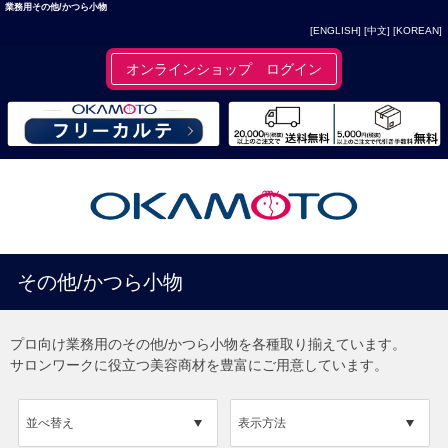
業務用その他/かつら小物
[ENGLISH]
[中文]
[KOREAN]
オンラインショップ ログイン
その他/かつら小物
プロ向け業務用のその他/かつら小物を各種取り揃えています。
サロンワークに役立つ美容商材を豊富にご用意しています。
並べ替え
表示方法