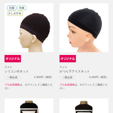
アメリ
アメリ
シリコン付ネット
かつら下アイスネット
2,300
円（税別）
2,400
円（税別）
一般会員
一般会員
プロ会員価格
は、ログインしてご確認くだ
プロ会員価格
は、ログインしてご確認くだ
さい
さい