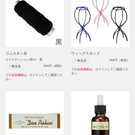
ゴムカタン糸
ウィッグスタンド
エクステンション用/小・黒
789
円（税別）
一般会員
330
円（税別）
一般会員
プロ会員価格
は、ログインしてご確認くだ
さい
プロ会員価格
は、ログインしてご確認くだ
さい