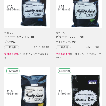
スズラン
スズラン
ビューティバンド(70g)
ビューティバンド(70g)
ブルー#12
ライトグリーン#14
575
円（税別）
575
円（税別）
一般会員
一般会員
プロ会員価格
は、ログインしてご確認くだ
プロ会員価格
は、ログインしてご確認くだ
さい
さい