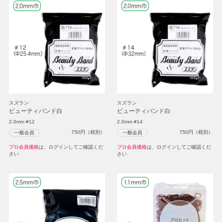
スズラン
スズラン
ビューティバンド白
ビューティバンド白
2.0mm #12
2.0mm #14
750
円（税別）
750
円（税別）
一般会員
一般会員
プロ会員価格
は、ログインしてご確認くだ
プロ会員価格
は、ログインしてご確認くだ
さい
さい