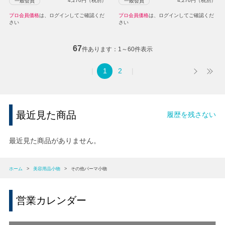
4,270
円（税別）
4,270
円（税別）
一般会員
一般会員
プロ会員価格
は、ログインしてご確認くだ
プロ会員価格
は、ログインしてご確認くだ
さい
さい
67
件あります
1～60件表示
1
2
最近見た商品
履歴を残さない
最近見た商品がありません。
ホーム
>
美容用品小物
>
その他パーマ小物
営業カレンダー