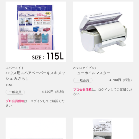
エバーメイト
AIVIL(アイビル)
ハウス用スペアペーパーキスキメッ
ニューホイルマスター
シュ みさらし
4,700
円（税別）
一般会員
115L
プロ会員価格
は、ログインしてご確認くだ
4,520
円（税別）
一般会員
さい
プロ会員価格
は、ログインしてご確認くだ
さい