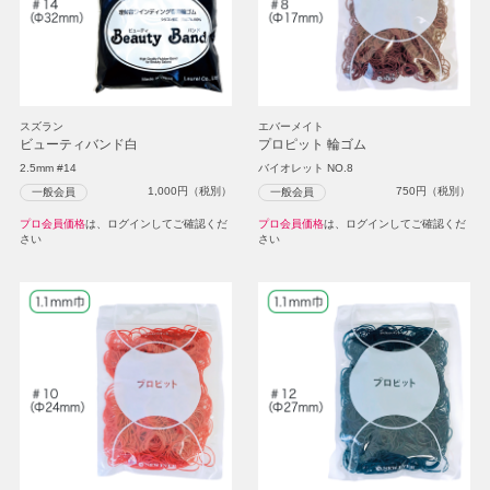
スズラン
エバーメイト
ビューティバンド白
プロピット 輪ゴム
2.5mm #14
バイオレット NO.8
1,000
円（税別）
750
円（税別）
一般会員
一般会員
プロ会員価格
は、ログインしてご確認くだ
プロ会員価格
は、ログインしてご確認くだ
さい
さい