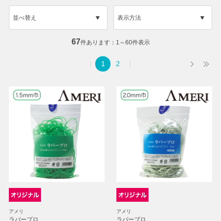
並べ替え
表示方法
67
件あります
1～60件表示
1
2
アメリ
アメリ
ラバープロ
ラバープロ