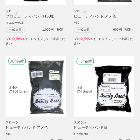
フローラ
フローラ
プロビューティバンド(150g)
ビューティバンド アメ色
イエロー#16
#50
1,000
円（税別）
600
円（税別）
一般会員
一般会員
プロ会員価格
は、ログインしてご確認くだ
プロ会員価格
は、ログインしてご確認くだ
さい
さい
フローラ
スズラン
ビューティバンド アメ色
ビューティバンド白
#40
1.5mm #8