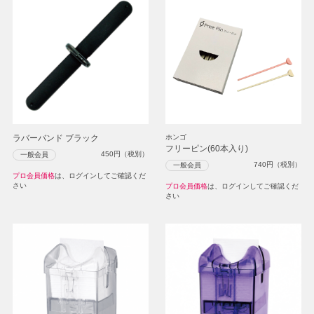
ラバーバンド ブラック
ホンゴ
フリーピン(60本入り)
450
円（税別）
一般会員
740
円（税別）
一般会員
プロ会員価格
は、ログインしてご確認くだ
さい
プロ会員価格
は、ログインしてご確認くだ
さい