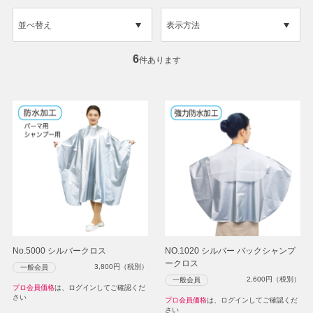
並べ替え
表示方法
6
件あります
No.5000 シルバークロス
NO.1020 シルバー バックシャンプ
ークロス
3,800
円（税別）
一般会員
2,600
円（税別）
一般会員
プロ会員価格
は、ログインしてご確認くだ
さい
プロ会員価格
は、ログインしてご確認くだ
さい