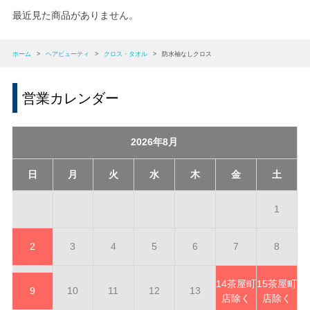
最近見た商品がありません。
ホーム
>
ヘアビューティ
>
クロス・タオル
>
防水袖なしクロス
営業カレンダー
2026年8月
日
月
火
水
木
金
土
1
2
3
4
5
6
7
8
14
茶屋町
15
茶屋町
9
10
11
12
13
店除く
店除く