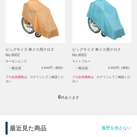
ビッグサイズ 車イス用クロス
ビッグサイズ 車イス用クロス
No.9002
No.9002
サーモンピンク
ライトブルー
3,600
円（税別）
3,600
円（税別）
一般会員
一般会員
プロ会員価格
は、ログインしてご確認くだ
プロ会員価格
は、ログインしてご確認くだ
さい
さい
6
件あります
最近見た商品
履歴を残さない