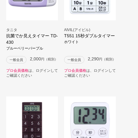
タニタ
AIVIL(アイビル)
抗菌でか見えタイマー TD-
T551 15秒ダブルタイマー
430
ホワイト
ブルーベリーパープル
2,000
2,290
円（税別）
円（税別）
一般会員
一般会員
プロ会員価格
は、ログインして
プロ会員価格
は、ログインして
ご確認ください
ご確認ください