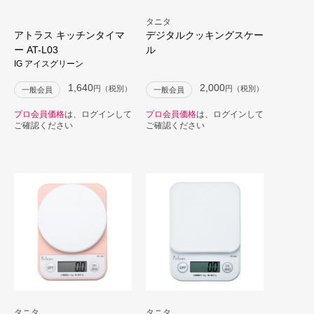
タニタ
アトラス キッチンタイマ
デジタルクッキングスケー
ー AT-L03
ル
IG アイスグリーン
1,640
2,000
円（税別）
円（税別）
一般会員
一般会員
プロ会員価格
は、ログインして
プロ会員価格
は、ログインして
ご確認ください
ご確認ください
タニタ
タニタ