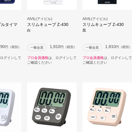
AIVIL(アイビル)
AIVIL(アイビル)
ダブルタイマ
スリムキューブ Z-430
スリムキューブ Z-430
白
黒
290
1,810
1,810
円（税別）
円（税別）
円（税別）
一般会員
一般会員
ログインして
プロ会員価格
は、ログインして
プロ会員価格
は、ログインして
ご確認ください
ご確認ください