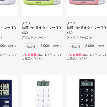
タニタ
タニタ
マー TD-
抗菌でか見えタイマー TD-
抗菌でか見えタイマー TD-
430
430
ト
アボカドグリーン
ストロベリーピンク
000
2,000
2,000
円（税別）
円（税別）
円（税別）
一般会員
一般会員
ログインして
プロ会員価格
は、ログインして
プロ会員価格
は、ログインして
ご確認ください
ご確認ください