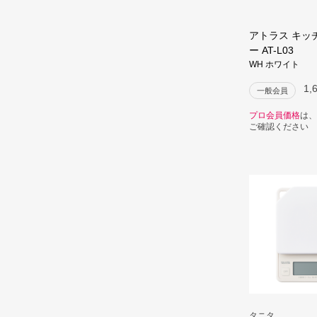
アトラス キッ
ー AT-L03
WH ホワイト
1,
一般会員
プロ会員価格
は、
ご確認ください
タニタ