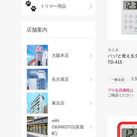
トリマー用品
店舗案内
タニタ
大阪本店
パッ!と使える
TD-415
1,
名古屋店
一般会員
プロ会員価格
は、
ご確認ください
東京店
with
OKAMOTO(茶屋
町)