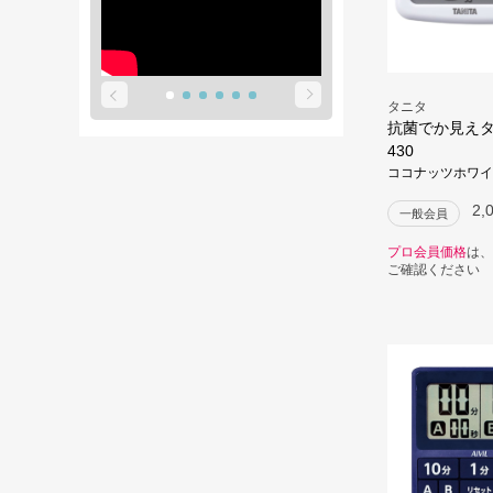
タニタ
抗菌でか見えタイ
430
ココナッツホワイ
2,
一般会員
プロ会員価格
は、
ご確認ください