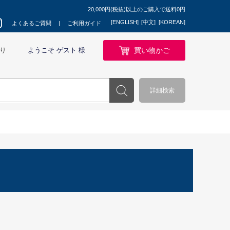
20,000円(税抜)以上のご購入で送料0円
[ENGLISH]
[中文]
[KOREAN]
よくあるご質問
ご利用ガイド
買い物かご
り
ようこそ ゲスト 様
詳細検索