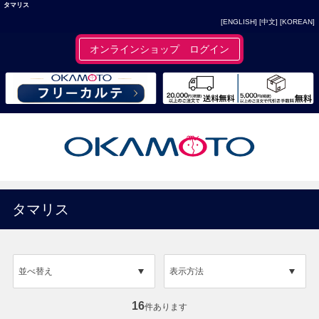
タマリス
[ENGLISH]
[中文]
[KOREAN]
オンラインショップ ログイン
タマリス
並べ替え
表示方法
16
件あります