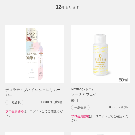
12
件あります
デコラティブネイル ジュレリムー
VETRO(べトロ)
ソークアウェイ
バー
60ml
1,380
円（税別）
一般会員
980
円（税別）
一般会員
プロ会員価格
は、ログインしてご確認くだ
さい
プロ会員価格
は、ログインしてご確認くだ
さい