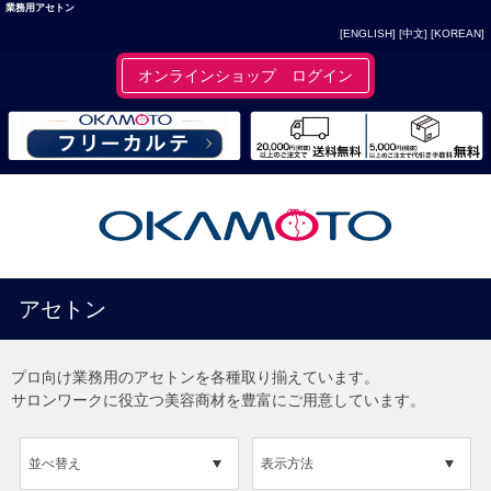
業務用アセトン
[ENGLISH]
[中文]
[KOREAN]
オンラインショップ ログイン
アセトン
プロ向け業務用のアセトンを各種取り揃えています。
サロンワークに役立つ美容商材を豊富にご用意しています。
並べ替え
表示方法