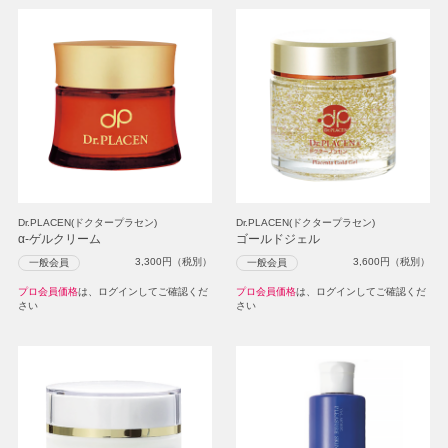
Dr.PLACEN(ドクタープラセン)
Dr.PLACEN(ドクタープラセン)
α-ゲルクリーム
ゴールドジェル
3,300
円（税別）
3,600
円（税別）
一般会員
一般会員
プロ会員価格
は、ログインしてご確認くだ
プロ会員価格
は、ログインしてご確認くだ
さい
さい