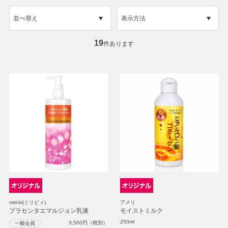
並べ替え
表示方法
19
件あります
miri-bi(ミリビィ)
アメリ
プラセンタエマルジョン乳液
モイストミルク
250ml
3,500
円（税別）
一般会員