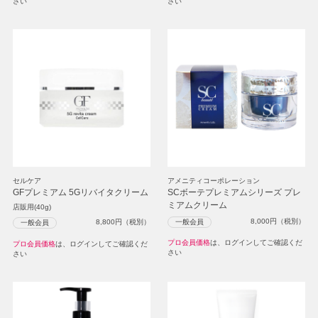
さい
さい
セルケア
アメニティコーポレーション
GFプレミアム 5Gリバイタクリーム
SCボーテプレミアムシリーズ プレ
ミアムクリーム
店販用(40g)
8,000
円（税別）
一般会員
8,800
円（税別）
一般会員
プロ会員価格
は、ログインしてご確認くだ
プロ会員価格
は、ログインしてご確認くだ
さい
さい