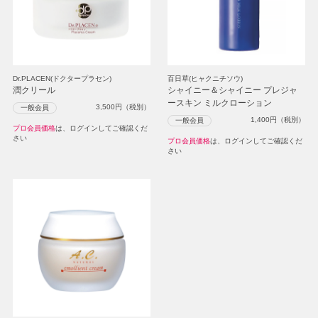
Dr.PLACEN(ドクタープラセン)
百日草(ヒャクニチソウ)
潤クリール
シャイニー＆シャイニー プレジャ
ースキン ミルクローション
3,500
円（税別）
一般会員
1,400
円（税別）
一般会員
プロ会員価格
は、ログインしてご確認くだ
さい
プロ会員価格
は、ログインしてご確認くだ
さい