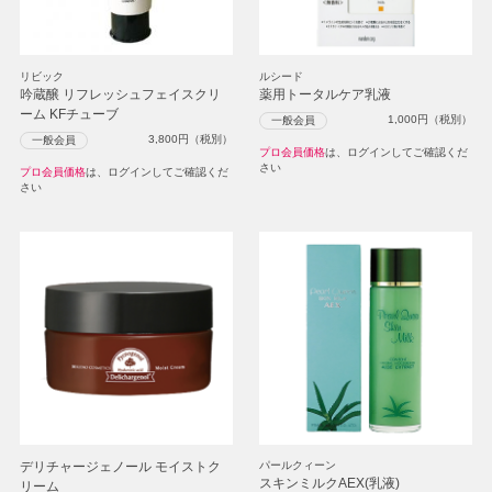
リビック
ルシード
吟蔵醸 リフレッシュフェイスクリ
薬用トータルケア乳液
ーム KFチューブ
1,000
円（税別）
一般会員
3,800
円（税別）
一般会員
プロ会員価格
は、ログインしてご確認くだ
さい
プロ会員価格
は、ログインしてご確認くだ
さい
デリチャージェノール モイストク
パールクィーン
スキンミルクAEX(乳液)
リーム