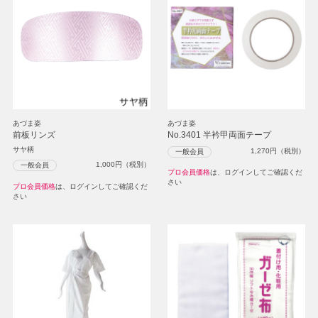
あづま姿
あづま姿
前板リンズ
No.3401 半衿甲両面テープ
サヤ柄
1,270
円（税別）
一般会員
1,000
円（税別）
一般会員
プロ会員価格
は、ログインしてご確認くだ
さい
プロ会員価格
は、ログインしてご確認くだ
さい