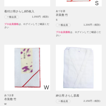
着付け用さらし綿5枚入
あづま姿
衣装敷 竹
1,050
円（税別）
一般会員
S
プロ会員価格
は、ログインしてご確認くだ
1,200
円（税別）
一般会員
さい
プロ会員価格
は、ログインしてご確認くだ
さい
あづま姿
紳士用 さらし肌着
衣装敷 竹
2,150
円（税別）
一般会員
W