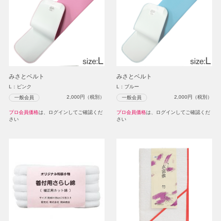
みさとベルト
みさとベルト
L：ピンク
L：ブルー
2,000
円（税別）
2,000
円（税別）
一般会員
一般会員
プロ会員価格
は、ログインしてご確認くだ
プロ会員価格
は、ログインしてご確認くだ
さい
さい