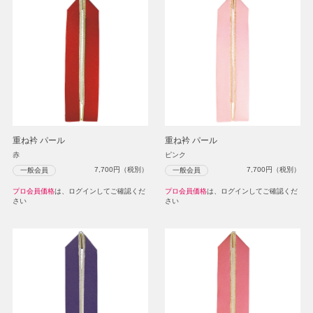
重ね衿 パール
重ね衿 パール
赤
ピンク
7,700
円（税別）
7,700
円（税別）
一般会員
一般会員
プロ会員価格
は、ログインしてご確認くだ
プロ会員価格
は、ログインしてご確認くだ
さい
さい