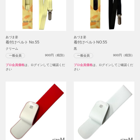
あづま姿
あづま姿
着付けベルト No.55
着付けベルトNO.55
クリーム
黒
900
円（税別）
900
円（税別）
一般会員
一般会員
プロ会員価格
は、ログインしてご確認くだ
プロ会員価格
は、ログインしてご確認くだ
さい
さい