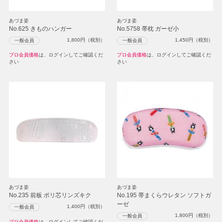
あづま姿
あづま姿
No.625 きものハンガー
No.5758 帯枕 ガーゼ小
1,800
円（税別）
1,450
円（税別）
一般会員
一般会員
プロ会員価格
は、ログインしてご確認くだ
プロ会員価格
は、ログインしてご確認くだ
さい
さい
あづま姿
あづま姿
No.235 前板 ポリ芯リンズキク
No.195 帯まくらウレタン ソフトガ
ーゼ
1,400
円（税別）
一般会員
1,800
円（税別）
一般会員
プロ会員価格
は、ログインしてご確認くだ