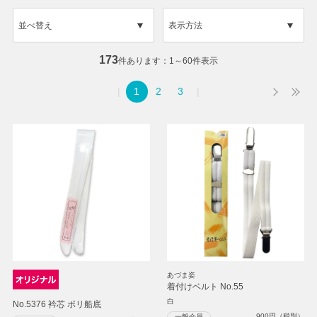
並べ替え
表示方法
173
件あります
1～60件表示
1
2
3
あづま姿
着付けベルト No.55
白
No.5376 衿芯 ポリ船底
900
円（税別）
一般会員