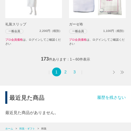
礼装スリップ
ガーゼ布
2,200
円（税別）
1,100
円（税別）
一般会員
一般会員
プロ会員価格
は、ログインしてご確認くだ
プロ会員価格
は、ログインしてご確認くだ
さい
さい
173
件あります
1～60件表示
1
2
3
最近見た商品
履歴を残さない
最近見た商品がありません。
ホーム
>
和装・ギフト
>
和装