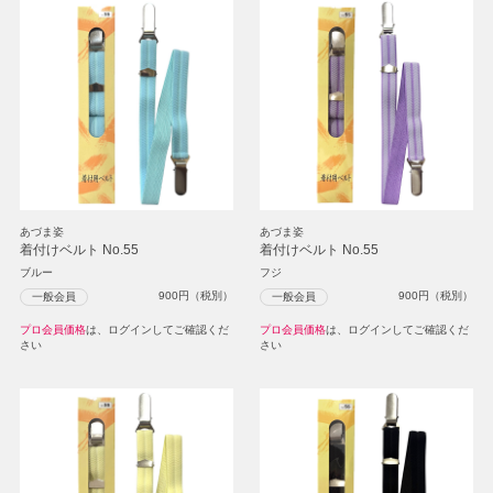
あづま姿
あづま姿
着付けベルト No.55
着付けベルト No.55
ブルー
フジ
900
円（税別）
900
円（税別）
一般会員
一般会員
プロ会員価格
は、ログインしてご確認くだ
プロ会員価格
は、ログインしてご確認くだ
さい
さい