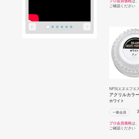
プロ会員価格
は、
ご確認ください
NFS(エヌエフエス
アクリルカラ
ホワイト
一般会員
プロ会員価格
は、
ご確認ください