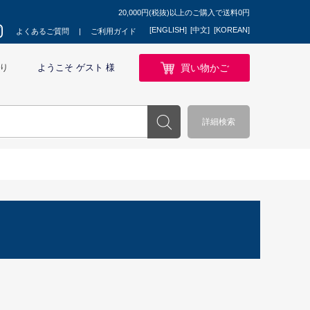
20,000円(税抜)以上のご購入で送料0円
[ENGLISH]
[中文]
[KOREAN]
よくあるご質問
ご利用ガイド
買い物かご
り
ようこそ ゲスト 様
詳細検索