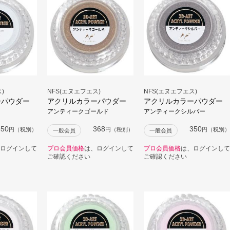
)
NFS(エヌエフエス)
NFS(エヌエフエス)
ーパウダー
アクリルカラーパウダー
アクリルカラーパウダー
アンティークゴールド
アンティークシルバー
350
368
350
円（税別）
円（税別）
円（税別）
一般会員
一般会員
ログインして
プロ会員価格
は、ログインして
プロ会員価格
は、ログインして
ご確認ください
ご確認ください