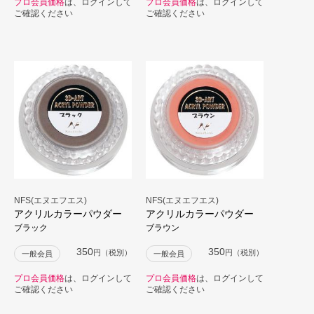
プロ会員価格
は、ログインして
プロ会員価格
は、ログインして
ご確認ください
ご確認ください
NFS(エヌエフエス)
NFS(エヌエフエス)
アクリルカラーパウダー
アクリルカラーパウダー
ブラック
ブラウン
350
350
円（税別）
円（税別）
一般会員
一般会員
プロ会員価格
は、ログインして
プロ会員価格
は、ログインして
ご確認ください
ご確認ください