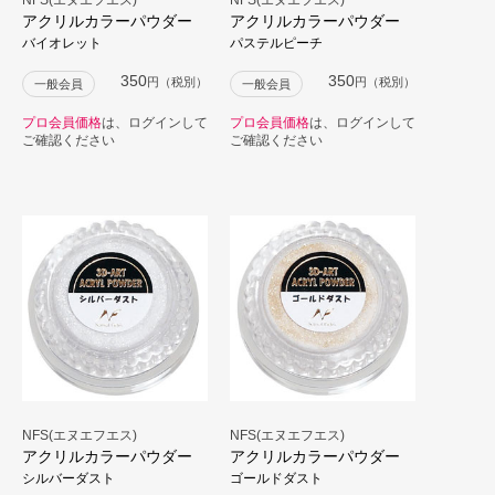
アクリルカラーパウダー
アクリルカラーパウダー
バイオレット
パステルピーチ
350
350
円（税別）
円（税別）
一般会員
一般会員
プロ会員価格
は、ログインして
プロ会員価格
は、ログインして
ご確認ください
ご確認ください
NFS(エヌエフエス)
NFS(エヌエフエス)
アクリルカラーパウダー
アクリルカラーパウダー
シルバーダスト
ゴールドダスト