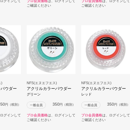
ログインして
プロ会員価格
は、ログインして
プロ会員価格
は、ログインして
ご確認ください
ご確認ください
)
NFS(エヌエフエス)
NFS(エヌエフエス)
ーパウダー
アクリルカラーパウダー
アクリルカラーパウダー
グリーン
レッド
350
350
350
円（税別）
円（税別）
円（税別）
一般会員
一般会員
ログインして
プロ会員価格
は、ログインして
プロ会員価格
は、ログインして
ご確認ください
ご確認ください