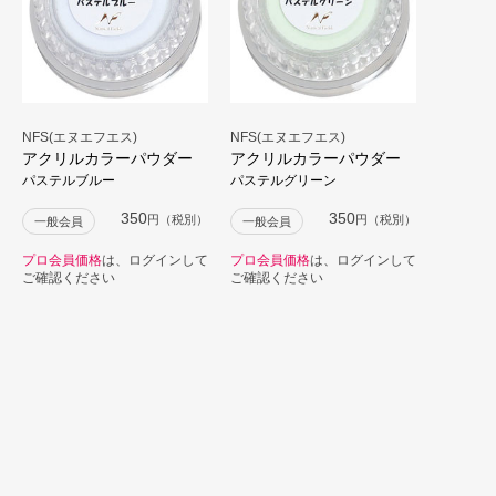
NFS(エヌエフエス)
NFS(エヌエフエス)
アクリルカラーパウダー
アクリルカラーパウダー
パステルブルー
パステルグリーン
350
350
円（税別）
円（税別）
一般会員
一般会員
プロ会員価格
は、ログインして
プロ会員価格
は、ログインして
ご確認ください
ご確認ください