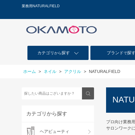
業務用NATURALFIELD
カテゴリ
探す
ブランド
探
から
で
ホーム
>
ネイル
>
アクリル
>
NATURALFIELD
NATU
カテゴリから探す
プロ向け業務用の
サロンワーク
ヘアビューティ