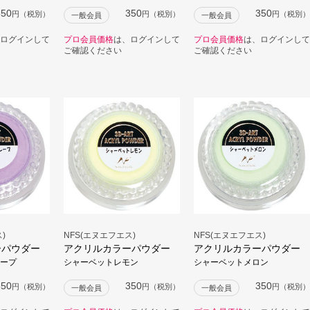
350
350
350
円（税別）
円（税別）
円（税別）
一般会員
一般会員
ログインして
プロ会員価格
は、ログインして
プロ会員価格
は、ログインして
ご確認ください
ご確認ください
)
NFS(エヌエフエス)
NFS(エヌエフエス)
ーパウダー
アクリルカラーパウダー
アクリルカラーパウダー
ープ
シャーベットレモン
シャーベットメロン
350
350
350
円（税別）
円（税別）
円（税別）
一般会員
一般会員