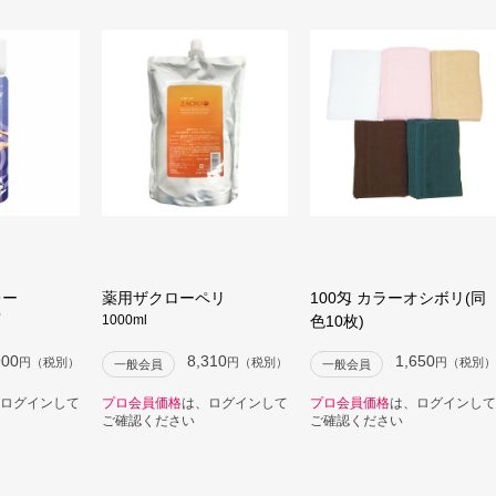
レー
薬用ザクローペリ
100匁 カラーオシボリ(同
1000ml
色10枚)
900
8,310
1,650
円（税別）
円（税別）
円（税別）
一般会員
一般会員
ログインして
プロ会員価格
は、ログインして
プロ会員価格
は、ログインして
ご確認ください
ご確認ください