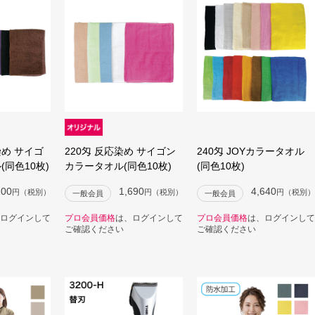
染め サイゴ
220匁 反応染め サイゴン
240匁 JOYカラータオル
同色10枚)
カラータオル(同色10枚)
(同色10枚)
100
1,690
4,640
円（税別）
円（税別）
円（税別）
一般会員
一般会員
ログインして
プロ会員価格
は、ログインして
プロ会員価格
は、ログインして
ご確認ください
ご確認ください