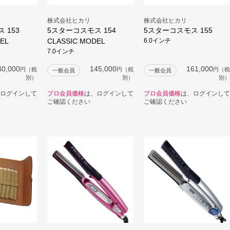
株式会社ヒカリ
株式会社ヒカリ
 153
5スターコスモス 154
5スターコスモス 155
EL
CLASSIC MODEL
6.0インチ
7.0インチ
40,000
145,000
161,000
円（税
円（税
円（税
一般会員
一般会員
別）
別）
別）
ログインして
プロ会員価格
は、ログインして
プロ会員価格
は、ログインして
ご確認ください
ご確認ください