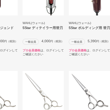
WAHL(ウォール)
WAHL(ウォール)
s レジェンド
5Star ディテイラー用替刃
5Star ボルディング用 替刃
000
4,000
5,390
円（税別）
円（税別）
円（税別）
一般会員
一般会員
ログインして
プロ会員価格
は、ログインして
プロ会員価格
は、ログインして
ご確認ください
ご確認ください