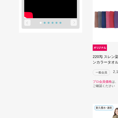
220匁 スレン
ンカラータオル(
2,
一般会員
プロ会員価格
は、
ご確認ください