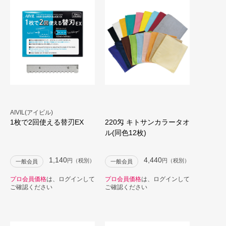
AIVIL(アイビル)
1枚で2回使える替刃EX
220匁 キトサンカラータオ
ル(同色12枚)
1,140
4,440
円（税別）
円（税別）
一般会員
一般会員
プロ会員価格
は、ログインして
プロ会員価格
は、ログインして
ご確認ください
ご確認ください