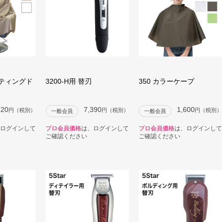
ッティングド
3200-H用 替刃
350 カラーケープ
820
7,390
1,600
円（税別）
円（税別）
円（税別）
一般会員
一般会員
ログインして
プロ会員価格
は、ログインして
プロ会員価格
は、ログインして
ご確認ください
ご確認ください