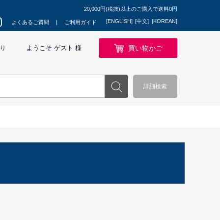
20,000円(税抜)以上のご購入で送料0円
[ENGLISH]
[中文]
[KOREAN]
よくあるご質問
ご利用ガイド
買い物かご
り
ようこそ ゲスト 様
詳細検索