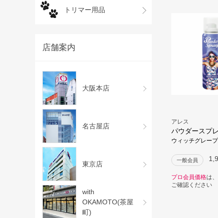
トリマー用品
店舗案内
大阪本店
アレス
名古屋店
パウダースプ
ウィッチグレープ
1,
一般会員
東京店
プロ会員価格
は、
ご確認ください
with
OKAMOTO(茶屋
町)