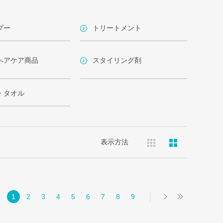
プー
トリートメント
ヘアケア商品
スタイリング剤
・タオル
表示方法
1
2
3
4
5
6
7
8
9