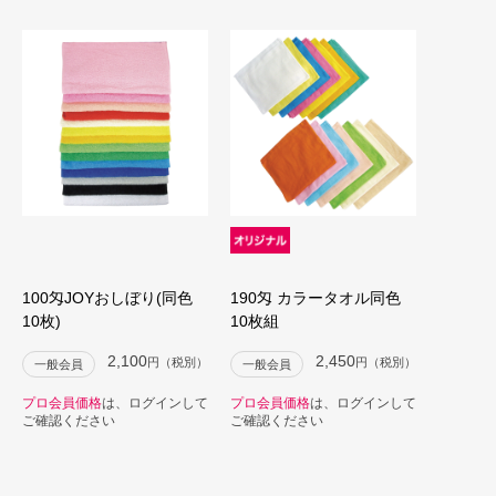
100匁JOYおしぼり(同色
190匁 カラータオル同色
10枚)
10枚組
2,100
2,450
円（税別）
円（税別）
一般会員
一般会員
プロ会員価格
は、ログインして
プロ会員価格
は、ログインして
ご確認ください
ご確認ください