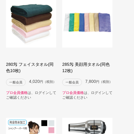
280匁 フェイスタオル(同
285匁 美顔用タオル(同色
色10枚)
12枚)
4,020
7,800
円（税別）
円（税別）
一般会員
一般会員
プロ会員価格
は、ログインして
プロ会員価格
は、ログインして
ご確認ください
ご確認ください