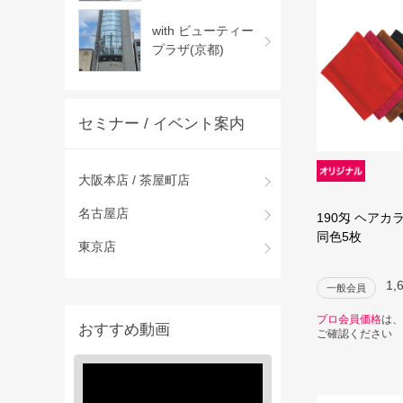
with ビューティー
プラザ(京都)
セミナー / イベント案内
大阪本店 / 茶屋町店
名古屋店
190匁 ヘアカ
同色5枚
東京店
1,
一般会員
プロ会員価格
は、
おすすめ動画
ご確認ください