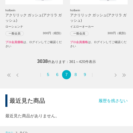
holbein
holbein
アクリリック ガッシュ(アクリラ ガ
アクリリック ガッシュ(アクリラ ガ
ッシュ)
ッシュ)
ローシェンナ
イエローオーカー
300
円（税別）
300
円（税別）
一般会員
一般会員
プロ会員価格
は、ログインしてご確認くだ
プロ会員価格
は、ログインしてご確認くだ
さい
さい
3038
件あります
361～420件表示
5
6
7
8
9
最近見た商品
履歴を残さない
最近見た商品がありません。
ホーム
>
ネイル