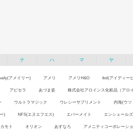
ナ
ハ
マ
ヤ
maily(アメイリー)
アメリ
アメリH&O
ibd(アイディー
アピセラ
あづま姿
株式会社アロインス化粧品（アロ
ー
ウルトラマジック
ウレシーサプリメント
内海(ウツ
ー)
NFS(エヌエフエス)
エバーメイト
エンシェールズ
オカモト
オリオン
あすなろ
アメニティコーポレーシ