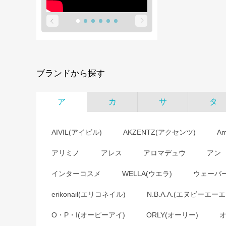
ブランドから探す
ア
カ
サ
タ
AIVIL(アイビル)
AKZENTZ(アクセンツ)
A
アリミノ
アレス
アロマデュウ
アン
インターコスメ
WELLA(ウエラ)
ウェーバ
erikonail(エリコネイル)
N.B.A.A.(エヌビーエーエ
O・P・I(オーピーアイ)
ORLY(オーリー)