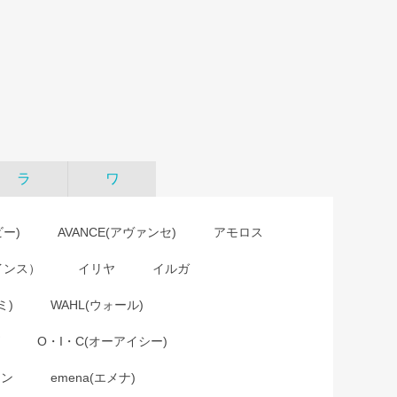
ラ
ワ
ビー)
AVANCE(アヴァンセ)
アモロス
インス）
イリヤ
イルガ
ミ)
WAHL(ウォール)
O・I・C(オーアイシー)
ョン
emena(エメナ)