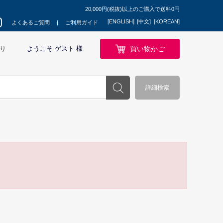
20,000円(税抜)以上のご購入で送料0円
[ENGLISH]
[中文]
[KOREAN]
よくあるご質問
ご利用ガイド
買い物かご
り
ようこそ ゲスト 様
詳細検索