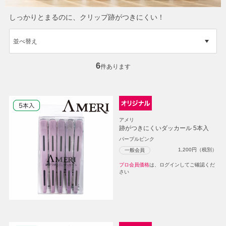
しっかりとまるのに、クリップ跡がつきにくい！
並べ替え
6
件あります
アメリ
跡がつきにくいダッカール 5本入
パープルピンク
1,200
円（税別）
一般会員
プロ会員価格
は、ログインしてご確認くだ
さい