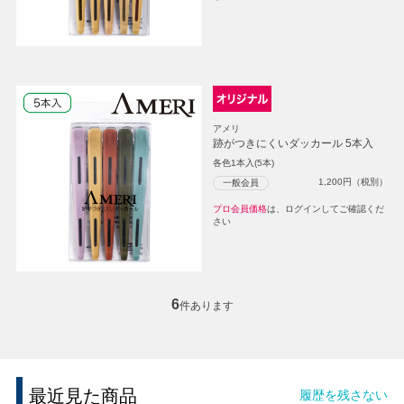
アメリ
跡がつきにくいダッカール 5本入
各色1本入(5本)
1,200
円（税別）
一般会員
プロ会員価格
は、ログインしてご確認くだ
さい
6
件あります
最近見た商品
履歴を残さない