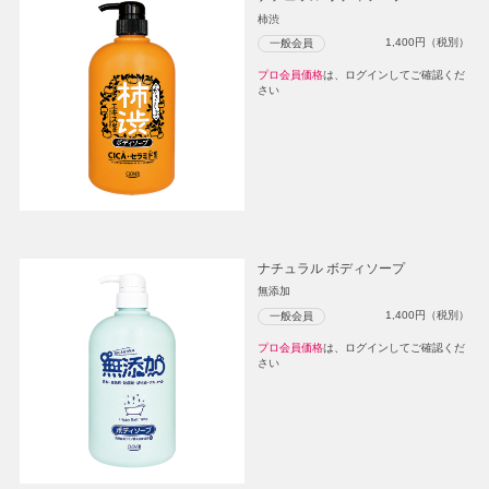
柿渋
1,400
円（税別）
一般会員
プロ会員価格
は、ログインしてご確認くだ
さい
ナチュラル ボディソープ
無添加
1,400
円（税別）
一般会員
プロ会員価格
は、ログインしてご確認くだ
さい