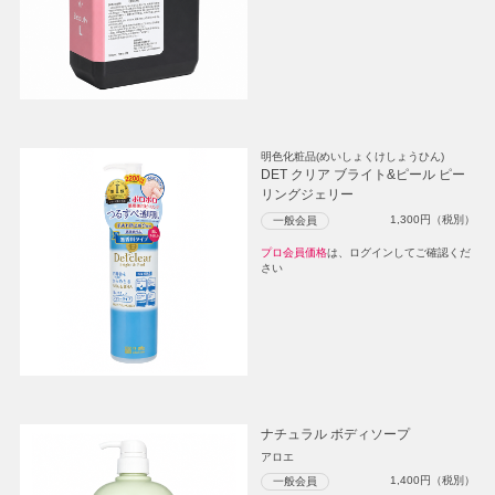
明色化粧品(めいしょくけしょうひん)
DET クリア ブライト&ピール ピー
リングジェリー
1,300
円（税別）
一般会員
プロ会員価格
は、ログインしてご確認くだ
さい
ナチュラル ボディソープ
アロエ
1,400
円（税別）
一般会員