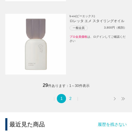
b-ex(ビーエックス)
ロレッタ エメ スタイリングオイル
3,800
円（税別）
一般会員
プロ会員価格
は、ログインしてご確認くだ
さい
29
件あります
1～30件表示
1
2
最近見た商品
履歴を残さない