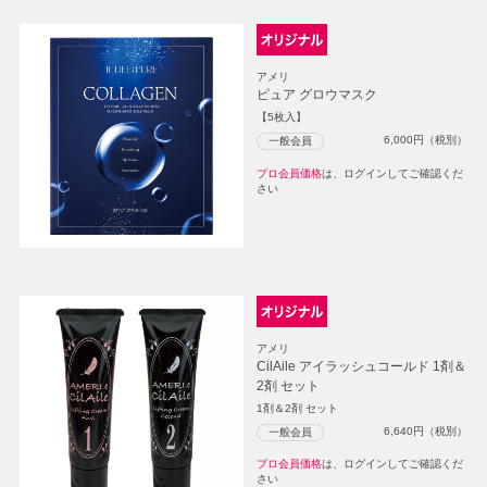
アメリ
ピュア グロウマスク
【5枚入】
6,000
円（税別）
一般会員
プロ会員価格
は、ログインしてご確認くだ
さい
アメリ
CilAile アイラッシュコールド 1剤＆
2剤 セット
1剤＆2剤 セット
6,640
円（税別）
一般会員
プロ会員価格
は、ログインしてご確認くだ
さい