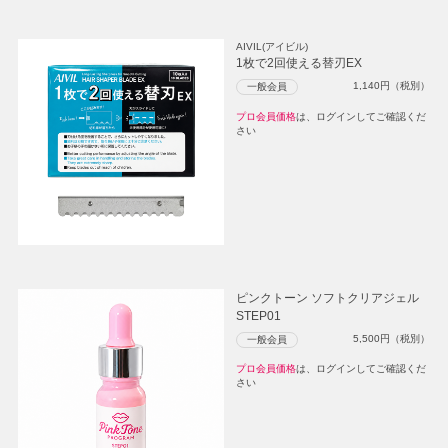
AIVIL(アイビル)
1枚で2回使える替刃EX
1,140
円（税別）
一般会員
プロ会員価格
は、ログインしてご確認くだ
さい
ピンクトーン ソフトクリアジェル
STEP01
5,500
円（税別）
一般会員
プロ会員価格
は、ログインしてご確認くだ
さい