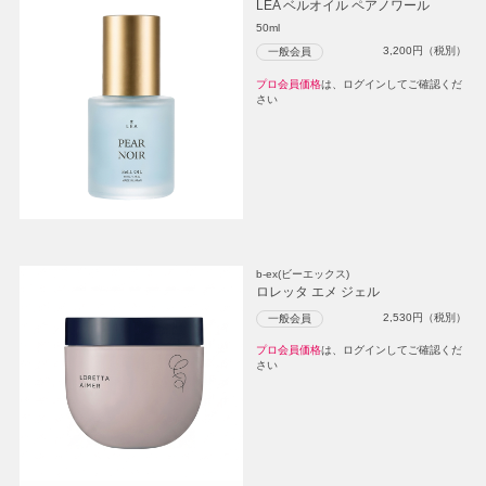
LEA ベルオイル ペアノワール
50ml
3,200
円（税別）
一般会員
プロ会員価格
は、ログインしてご確認くだ
さい
b-ex(ビーエックス)
ロレッタ エメ ジェル
2,530
円（税別）
一般会員
プロ会員価格
は、ログインしてご確認くだ
さい