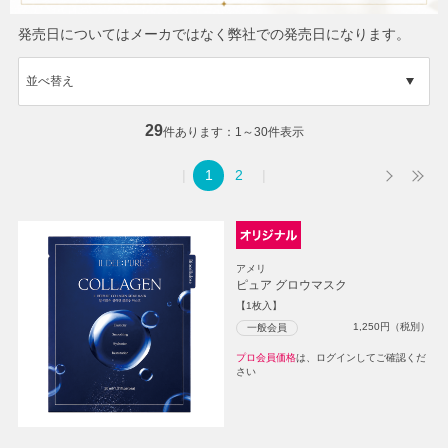
発売日についてはメーカではなく弊社での発売日になります。
並べ替え
29
件あります
1～30件表示
1
2
アメリ
ピュア グロウマスク
【1枚入】
1,250
円（税別）
一般会員
プロ会員価格
は、ログインしてご確認くだ
さい