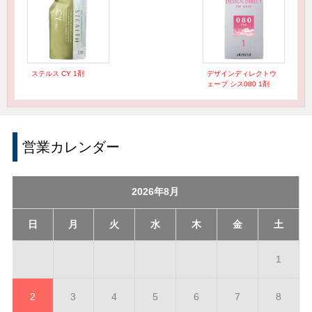
ステルス CY 1剤
デザインディレクトウ
ェーブ シス080 1剤
営業カレンダー
2026年8月
日
月
火
水
木
金
土
1
2
3
4
5
6
7
8