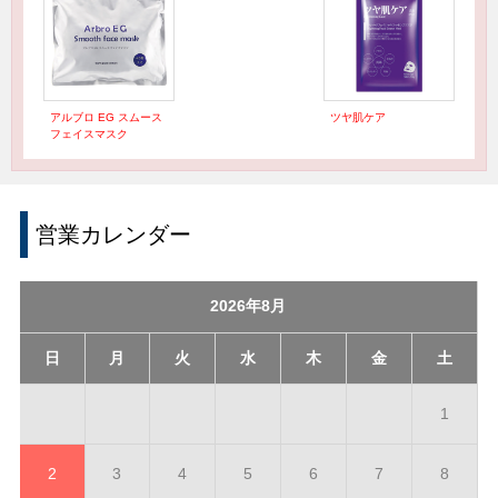
アルブロ EG スムース
ツヤ肌ケア
フェイスマスク
営業カレンダー
2026年8月
日
月
火
水
木
金
土
1
2
3
4
5
6
7
8