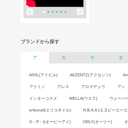
ブランドから探す
ア
カ
サ
タ
AIVIL(アイビル)
AKZENTZ(アクセンツ)
A
アリミノ
アレス
アロマデュウ
アン
インターコスメ
WELLA(ウエラ)
ウェーバ
erikonail(エリコネイル)
N.B.A.A.(エヌビーエーエ
O・P・I(オーピーアイ)
ORLY(オーリー)