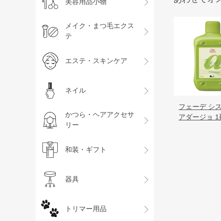
美容用品小物
メイク・まつ毛エクス
テ
エステ・スキンケア
ネイル
フェーデ シ
かつら・ヘアアクセサ
アダージョ 1
リー
和装・ギフト
器具
トリマー用品