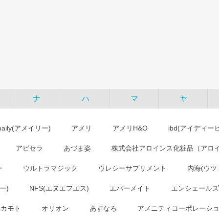
ナ
ハ
マ
ヤ
maily(アメイリー)
アメリ
アメリH&O
ibd(アイディー
アピセラ
あづま姿
株式会社アロインス化粧品（アロ
ー
ウルトラマジック
ウレシーサプリメント
内海(ウツ
ー)
NFS(エヌエフエス)
エバーメイト
エンシェールズ
オカモト
オリオン
あすなろ
アメニティコーポレーシ