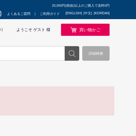
20,000円(税抜)以上のご購入で送料0円
[ENGLISH]
[中文]
[KOREAN]
よくあるご質問
ご利用ガイド
買い物かご
り
ようこそ ゲスト 様
詳細検索