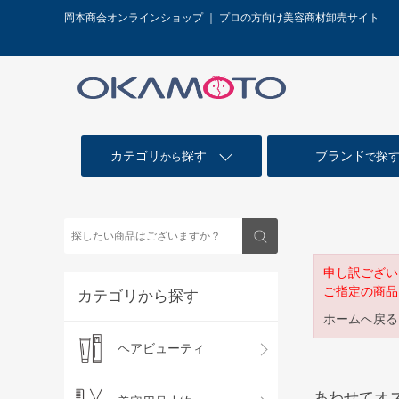
岡本商会オンラインショップ ｜ プロの方向け美容商材卸売サイト
カテゴリ
探す
ブランド
探
から
で
申し訳ござい
ご指定の商品
カテゴリから探す
ホームへ戻る
ヘアビューティ
あわせてオ