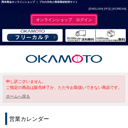
岡本商会オンラインショップ ｜ プロの方向け美容商材卸売サイト
[ENGLISH]
[中文]
[KOREAN]
オンラインショップ ログイン
申し訳ございません。
ご指定の商品は販売終了か、ただ今お取扱いできない商品です。
ホームへ戻る
営業カレンダー