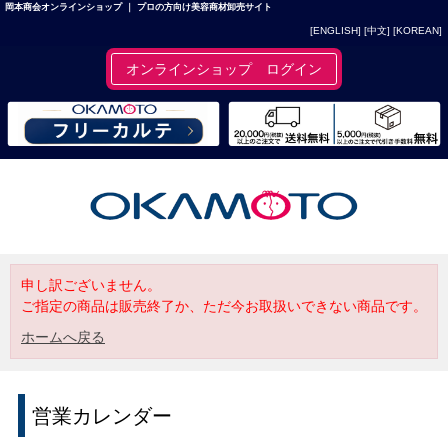
岡本商会オンラインショップ ｜ プロの方向け美容商材卸売サイト
[ENGLISH]
[中文]
[KOREAN]
オンラインショップ ログイン
申し訳ございません。
ご指定の商品は販売終了か、ただ今お取扱いできない商品です。
ホームへ戻る
営業カレンダー