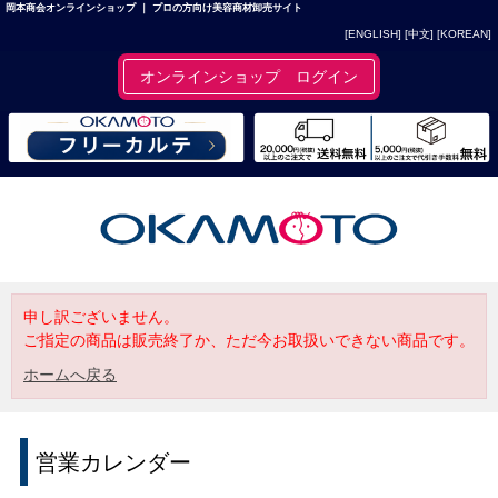
岡本商会オンラインショップ ｜ プロの方向け美容商材卸売サイト
[ENGLISH]
[中文]
[KOREAN]
オンラインショップ ログイン
申し訳ございません。
ご指定の商品は販売終了か、ただ今お取扱いできない商品です。
ホームへ戻る
営業カレンダー