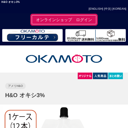
H&O オキシ3%
[ENGLISH]
[中文]
[KOREAN]
オンラインショップ ログイン
アメリH&O
H&O オキシ3%