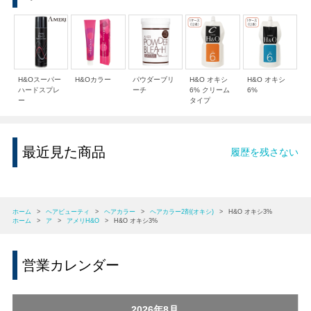
H&Oスーパー
H&Oカラー
パウダーブリ
H&O オキシ
H&O オキシ
ハードスプレ
ーチ
6% クリーム
6%
ー
タイプ
最近見た商品
履歴を残さない
ホーム
>
ヘアビューティ
>
ヘアカラー
>
ヘアカラー2剤(オキシ)
>
H&O オキシ3%
ホーム
>
ア
>
アメリH&O
>
H&O オキシ3%
営業カレンダー
2026年8月