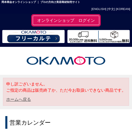
岡本商会オンラインショップ ｜ プロの方向け美容商材卸売サイト
[ENGLISH]
[中文]
[KOREAN]
オンラインショップ ログイン
申し訳ございません。
ご指定の商品は販売終了か、ただ今お取扱いできない商品です。
ホームへ戻る
営業カレンダー