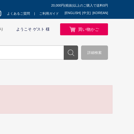
20,000円(税抜)以上のご購入で送料0円
[ENGLISH]
[中文]
[KOREAN]
よくあるご質問
ご利用ガイド
買い物かご
り
ようこそ ゲスト 様
詳細検索