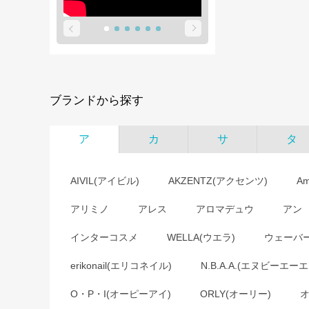
ブランドから探す
ア
カ
サ
タ
AIVIL(アイビル)
AKZENTZ(アクセンツ)
A
アリミノ
アレス
アロマデュウ
アン
インターコスメ
WELLA(ウエラ)
ウェーバ
erikonail(エリコネイル)
N.B.A.A.(エヌビーエーエ
O・P・I(オーピーアイ)
ORLY(オーリー)