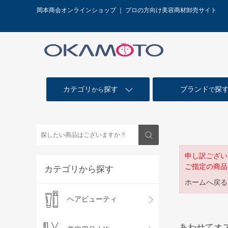
岡本商会オンラインショップ ｜ プロの方向け美容商材卸売サイト
カテゴリ
探す
ブランド
探
から
で
申し訳ござい
ご指定の商品
カテゴリから探す
ホームへ戻る
ヘアビューティ
あわせてオ