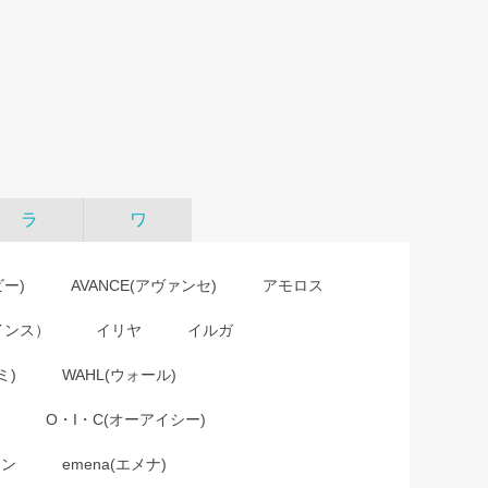
ラ
ワ
ビー)
AVANCE(アヴァンセ)
アモロス
インス）
イリヤ
イルガ
ミ)
WAHL(ウォール)
O・I・C(オーアイシー)
ョン
emena(エメナ)