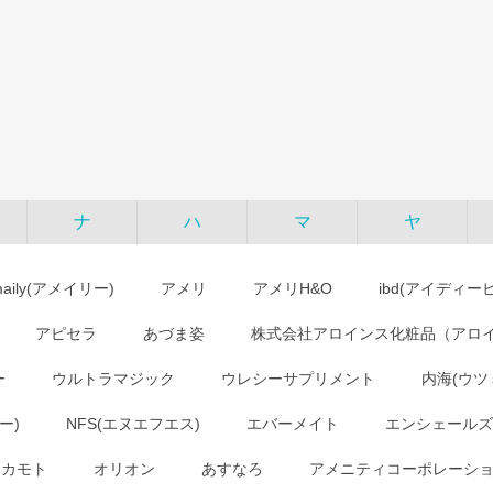
ナ
ハ
マ
ヤ
maily(アメイリー)
アメリ
アメリH&O
ibd(アイディー
アピセラ
あづま姿
株式会社アロインス化粧品（アロ
ー
ウルトラマジック
ウレシーサプリメント
内海(ウツ
ー)
NFS(エヌエフエス)
エバーメイト
エンシェールズ
オカモト
オリオン
あすなろ
アメニティコーポレーシ