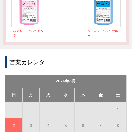
ヘアカラーごっこ ピン
ヘアカラーごっこ ブル
ク
ー
営業カレンダー
2026年8月
日
月
火
水
木
金
土
1
2
3
4
5
6
7
8