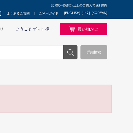
20,000円(税抜)以上のご購入で送料0円
[ENGLISH]
[中文]
[KOREAN]
よくあるご質問
ご利用ガイド
買い物かご
り
ようこそ ゲスト 様
詳細検索