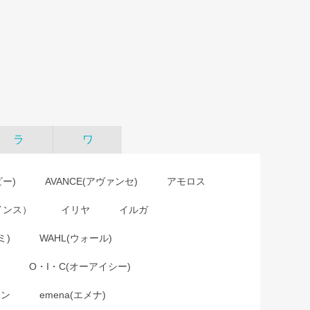
ラ
ワ
ビー)
AVANCE(アヴァンセ)
アモロス
インス）
イリヤ
イルガ
ミ)
WAHL(ウォール)
O・I・C(オーアイシー)
ョン
emena(エメナ)