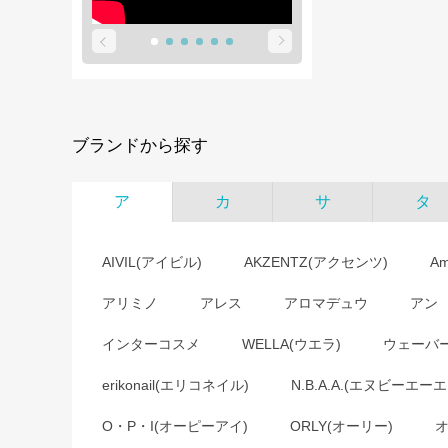
ブランドから探す
ア
カ
サ
タ
AIVIL(アイビル)
AKZENTZ(アクセンツ)
A
アリミノ
アレス
アロマデュウ
アン
インターコスメ
WELLA(ウエラ)
ウェーバ
erikonail(エリコネイル)
N.B.A.A.(エヌビーエーエ
O・P・I(オーピーアイ)
ORLY(オーリー)