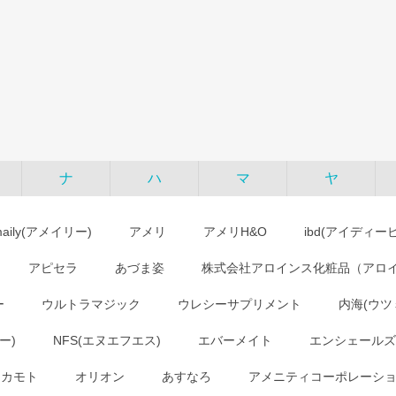
ナ
ハ
マ
ヤ
maily(アメイリー)
アメリ
アメリH&O
ibd(アイディー
アピセラ
あづま姿
株式会社アロインス化粧品（アロ
ー
ウルトラマジック
ウレシーサプリメント
内海(ウツ
ー)
NFS(エヌエフエス)
エバーメイト
エンシェールズ
オカモト
オリオン
あすなろ
アメニティコーポレーシ