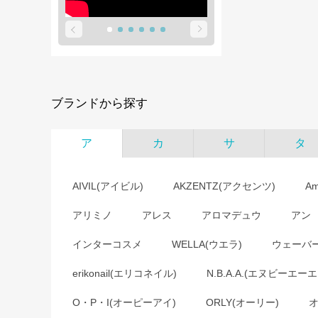
ブランドから探す
ア
カ
サ
タ
AIVIL(アイビル)
AKZENTZ(アクセンツ)
A
アリミノ
アレス
アロマデュウ
アン
インターコスメ
WELLA(ウエラ)
ウェーバ
erikonail(エリコネイル)
N.B.A.A.(エヌビーエーエ
O・P・I(オーピーアイ)
ORLY(オーリー)