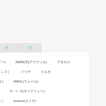
ラ
ワ
ビー)
AVANCE(アヴァンセ)
アモロス
インス）
イリヤ
イルガ
ミ)
WAHL(ウォール)
O・I・C(オーアイシー)
ョン
emena(エメナ)