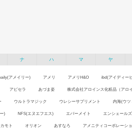
ナ
ハ
マ
ヤ
maily(アメイリー)
アメリ
アメリH&O
ibd(アイディー
アピセラ
あづま姿
株式会社アロインス化粧品（アロ
ー
ウルトラマジック
ウレシーサプリメント
内海(ウツ
ー)
NFS(エヌエフエス)
エバーメイト
エンシェールズ
オカモト
オリオン
あすなろ
アメニティコーポレーシ