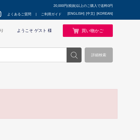
20,000円(税抜)以上のご購入で送料0円
[ENGLISH]
[中文]
[KOREAN]
よくあるご質問
ご利用ガイド
買い物かご
り
ようこそ ゲスト 様
詳細検索